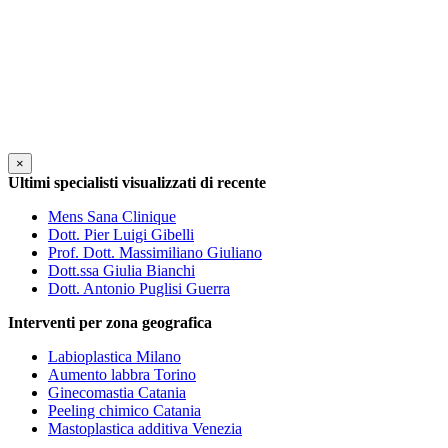
×
Ultimi specialisti visualizzati di recente
Mens Sana Clinique
Dott. Pier Luigi Gibelli
Prof. Dott. Massimiliano Giuliano
Dott.ssa Giulia Bianchi
Dott. Antonio Puglisi Guerra
Interventi per zona geografica
Labioplastica Milano
Aumento labbra Torino
Ginecomastia Catania
Peeling chimico Catania
Mastoplastica additiva Venezia