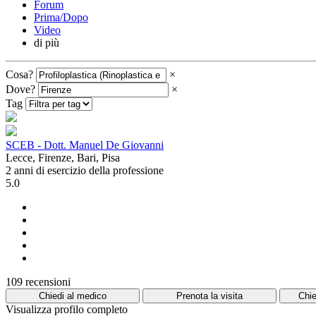
Forum
Prima/Dopo
Video
di più
Cosa?
×
Dove?
×
Tag
SCEB - Dott. Manuel De Giovanni
Lecce, Firenze, Bari, Pisa
2 anni di esercizio della professione
5.0
109 recensioni
Chiedi al medico
Prenota la visita
Chie
Visualizza profilo completo