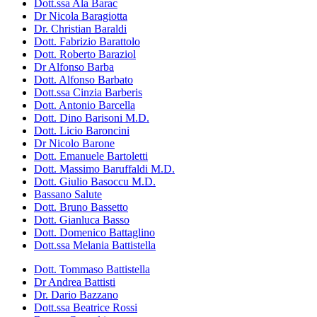
Dott.ssa Ala Barac
Dr Nicola Baragiotta
Dr. Christian Baraldi
Dott. Fabrizio Barattolo
Dott. Roberto Baraziol
Dr Alfonso Barba
Dott. Alfonso Barbato
Dott.ssa Cinzia Barberis
Dott. Antonio Barcella
Dott. Dino Barisoni M.D.
Dott. Licio Baroncini
Dr Nicolo Barone
Dott. Emanuele Bartoletti
Dott. Massimo Baruffaldi M.D.
Dott. Giulio Basoccu M.D.
Bassano Salute
Dott. Bruno Bassetto
Dott. Gianluca Basso
Dott. Domenico Battaglino
Dott.ssa Melania Battistella
Dott. Tommaso Battistella
Dr Andrea Battisti
Dr. Dario Bazzano
Dott.ssa Beatrice Rossi