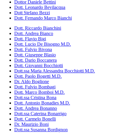
Dottor Daniele Bettini
Dott. Leonardo Bevilacqua
Dott Stefano Bezzi
Dott. Fernando Marco Bianchi
Dott. Riccardo Bianchini
Dott. Andrea Bianco
Dott. Flavio Bigi
Dott. Lucio De Bisogno M.D.
Dott. Fulvio Bivona
Dott. Giuseppe Blasio
Dott. Dario Boccanera
Dott. Giovanni Bocchiotti
Dott.ssa Maria Alessandra Bocchiotti M.D.
Dott. Paolo Bogetti M.D.
Dr. Aldo Boglione
Dott. Fulvio Bombagi
Dott. Marco Bomboi M.D.
Dott.ssa Cristina Bona
Dott. Antonio Bonadies M.D.
Dott. Andrea Bonanno
Dott.ssa Caterina Bonarrigo
Dott. Carmelo Bonelli
Dr. Maurizio Boni
Dott.ssa Susanna Bordignon