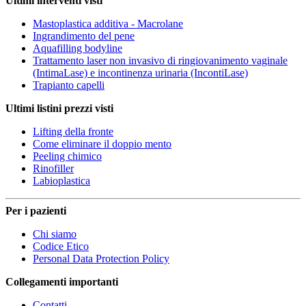
Ultimi interventi visti
Mastoplastica additiva - Macrolane
Ingrandimento del pene
Aquafilling bodyline
Trattamento laser non invasivo di ringiovanimento vaginale
(IntimaLase) e incontinenza urinaria (IncontiLase)
Trapianto capelli
Ultimi listini prezzi visti
Lifting della fronte
Come eliminare il doppio mento
Peeling chimico
Rinofiller
Labioplastica
Per i pazienti
Chi siamo
Codice Etico
Personal Data Protection Policy
Collegamenti importanti
Contatti