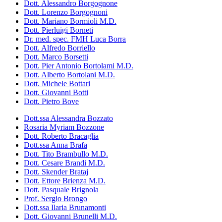
Dott. Alessandro Borgognone
Dott. Lorenzo Borgognoni
Dott. Mariano Bormioli M.D.
Dott. Pierluigi Borneti
Dr. med. spec. FMH Luca Borra
Dott. Alfredo Borriello
Dott. Marco Borsetti
Dott. Pier Antonio Bortolami M.D.
Dott. Alberto Bortolani M.D.
Dott. Michele Bottari
Dott. Giovanni Botti
Dott. Pietro Bove
Dott.ssa Alessandra Bozzato
Rosaria Myriam Bozzone
Dott. Roberto Bracaglia
Dott.ssa Anna Brafa
Dott. Tito Brambullo M.D.
Dott. Cesare Brandi M.D.
Dott. Skender Brataj
Dott. Ettore Brienza M.D.
Dott. Pasquale Brignola
Prof. Sergio Brongo
Dott.ssa Ilaria Brunamonti
Dott. Giovanni Brunelli M.D.