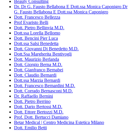
Beauty Consulting
Dr. Dr G. Fausto Bellabona E Dott.ssa Monica Caponigro Dr
G. Fausto Bellabona E Dott.ssa Monica Caponigro
Dott. Francesco Bellezza
Prof Evaristo Belli
Dott. Pietro Bellinvia M.D.
Dott.ssa Lorella Bellomo
Dott. Bencini Pier Luca
Dott.ssa Salsi Benedetta
Dott. Giovanni Di Benedetto M.D.
Dott.Ssa Margherita Bentivogli
Dott. Maurizio Berlanda
Dott. Giorgio Berna M.D.
Dott. Gianfranco Bernabei
Dott. Claudio Bernardi
Dott.ssa Marzia Bernardi
Dott. Francesco Bernardini M.D.
Dott. Corrado Bernasconi M.D.
Dr. Raffaello Bernini
Dott. Pietro Berrino
Dott. Dario Bertossi M.D.
Dott. Ettore Bertozzi M.D.
Prof. Dott. Bertucci Damiano
Betar Medical | Centro Medicina Estetica Milano
Dott. Emilio Betti