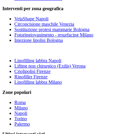
Interventi per zona geografica
VelaShape Napoli
Circoncisione maschile Venezia
Sostituzione protesi mammarie Bologna
Fotoringiovanimento - resurfacing Milano
Iniezione lipolisi Bologna
Lipofilling labbra Napoli
Lifting non chirurgico (Exilis) Verona
Criolipolisi Firenze
Rinofiller Firenze
Lipofilling labbra Milano
Zone popolari
Roma
Milano
Napoli
Torino
Palermo