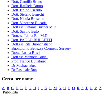
Dott. Camilló Bruno
Dott. Raffaele Bruno
Dott. Bruno Rizzuto
Dott. Stefano Bruschi
Dott. Nicola Bruscino
Dott. Vincenzo Bucaria
Dott.ssa Stefania Bucher M.D.
Dott. Savino Bufo
Dott.ssa Linda Bui M.D.
Dott. PAOLO BULLETTI
Dott.ssa Rita Buoncristiano
Buongiorno Bellezza-Cosmetic Surgery
Dr.ssa Luana Bussi
Dott.ssa Manuela Butini
Prof. Franco Buttafarro
Dr Michael Bux
Dr Pasquale Bux
Cerca per nome
A
B
C
D
E
F
G
H
I
J
K
L
M
N
O
P
Q
R
S
T
U
V
Z
Pubblicità