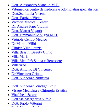
Dott. Alessandro Vianello M.D.
Vibimedica centro di medicina e odontoiatria specialistica
Dott.Ssa Lucia Vicentini
Dott. Patrizio Vicini
Victoria Medical Center
Dr. Andrea Paro Vidolin
Dott. Marco Viganò
Dott. Emmanuelle Vigna M.D.
Vignola Centro Medico
Dr Marino Vilbi
Clinica Villa Letizia
Villa Brasini Beauty Clinic
Villa Maria
Villa MediPrò Sanità e Benessere
Villarizzo
Dott. Antonio Di Vincenzo
Dr Vincenzo Grippo
Dott. Vincenzo Nunziata
Dott. Vincenzo Vindigni PhD
Visage Medicina e Chirurgia Estetica
Vitaé healt&care
Dott.ssa Margherita Vitolo
Dott. Paolo Vittorini