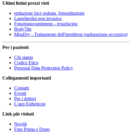
Ultimi listini prezzi visti
epilazione luce pulsata, fotoepilazione
Laserlipolisi non invasiva
Fotoringiovanimento - resurfacing
BodyTite
MiraDry - Trattamento dell'iperidrosi (sudorazione eccessiva)
Per i pazienti
Chi siamo
Codice Etico
Personal Data Protection Policy
Collegamenti importanti
Contatti
Eventi
Per i dottori
L'app Estheticon
Link più visitati
Novità
Foto Prima e Dopo