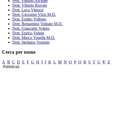
Prof. Vittorio Ascione
Dott. Vittorio Ruvolo
Dott. Luca Vittozzi
Dott. Giovanni Vizzi M.D.
Dott. Emilio Vollono
Dott. Beniamino Volpato M.D.
Dott. Giancarlo Volpes
Dott. Enrico Volpin
Dott. Marco Vonella M.D.
Dott. Stefanos Vourtsis
Cerca per nome
A
B
C
D
E
F
G
H
I
J
K
L
M
N
O
P
Q
R
S
T
U
V
Z
Pubblicità