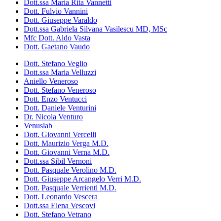
Dott.ssa Maria Rita Vannetti
Dott. Fulvio Vannini
Dott. Giuseppe Varaldo
Dott.ssa Gabriela Silvana Vasilescu MD, MSc
Mfc Dott. Aldo Vasta
Dott. Gaetano Vaudo
Dott. Stefano Veglio
Dott.ssa Maria Velluzzi
Aniello Veneroso
Dott. Stefano Veneroso
Dott. Enzo Ventucci
Dott. Daniele Venturini
Dr. Nicola Venturo
Venuslab
Dott. Giovanni Vercelli
Dott. Maurizio Verga M.D.
Dott. Giovanni Verna M.D.
Dott.ssa Sibil Vernoni
Dott. Pasquale Verolino M.D.
Dott. Giuseppe Arcangelo Verri M.D.
Dott. Pasquale Verrienti M.D.
Dott. Leonardo Vescera
Dott.ssa Elena Vescovi
Dott. Stefano Vetrano