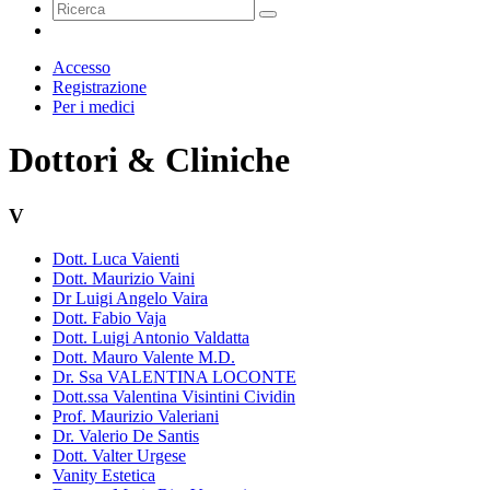
Accesso
Registrazione
Per i medici
Dottori & Cliniche
V
Dott. Luca Vaienti
Dott. Maurizio Vaini
Dr Luigi Angelo Vaira
Dott. Fabio Vaja
Dott. Luigi Antonio Valdatta
Dott. Mauro Valente M.D.
Dr. Ssa VALENTINA LOCONTE
Dott.ssa Valentina Visintini Cividin
Prof. Maurizio Valeriani
Dr. Valerio De Santis
Dott. Valter Urgese
Vanity Estetica