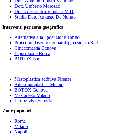
Dott. Antonini Lanari Maurizio
Dott. Umberto Morozzo
Dott. Alessandro Vianello M.D.
Studio Dott. Augusto De Nunno
Interventi per zona geografica
Alternativa alla liposuzione Torino
Procedure laser in dermatologia estetica Bari
Ginecomastia Genova
Liposuzione Roma
BOTOX Bari
Mastoplastica additiva Firenze
Addominoplastica Milano
BOTOX Genova
Mastopessi Milano
Lifting viso Venezia
Zone popolari
Roma
Milano
Napoli