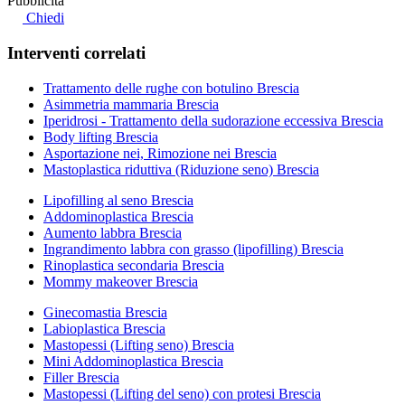
Pubblicità
Chiedi
Interventi correlati
Trattamento delle rughe con botulino Brescia
Asimmetria mammaria Brescia
Iperidrosi - Trattamento della sudorazione eccessiva Brescia
Body lifting Brescia
Asportazione nei, Rimozione nei Brescia
Mastoplastica riduttiva (Riduzione seno) Brescia
Lipofilling al seno Brescia
Addominoplastica Brescia
Aumento labbra Brescia
Ingrandimento labbra con grasso (lipofilling) Brescia
Rinoplastica secondaria Brescia
Mommy makeover Brescia
Ginecomastia Brescia
Labioplastica Brescia
Mastopessi (Lifting seno) Brescia
Mini Addominoplastica Brescia
Filler Brescia
Mastopessi (Lifting del seno) con protesi Brescia