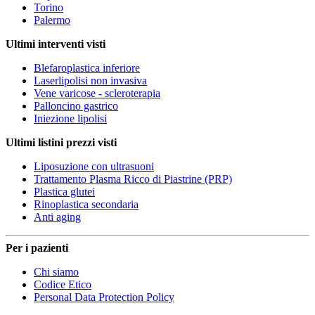
Torino
Palermo
Ultimi interventi visti
Blefaroplastica inferiore
Laserlipolisi non invasiva
Vene varicose - scleroterapia
Palloncino gastrico
Iniezione lipolisi
Ultimi listini prezzi visti
Liposuzione con ultrasuoni
Trattamento Plasma Ricco di Piastrine (PRP)
Plastica glutei
Rinoplastica secondaria
Anti aging
Per i pazienti
Chi siamo
Codice Etico
Personal Data Protection Policy