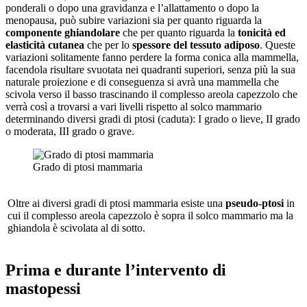
ponderali o dopo una gravidanza e l’allattamento o dopo la
menopausa, può subire variazioni sia per quanto riguarda la
componente ghiandolare
che per quanto riguarda la
tonicità ed
elasticità cutanea
che per lo
spessore del tessuto adiposo
. Queste
variazioni solitamente fanno perdere la forma conica alla mammella,
facendola risultare svuotata nei quadranti superiori, senza più la sua
naturale proiezione e di conseguenza si avrà una mammella che
scivola verso il basso trascinando il complesso areola capezzolo che
verrà così a trovarsi a vari livelli rispetto al solco mammario
determinando diversi gradi di ptosi (caduta): I grado o lieve, II grado
o moderata, III grado o grave.
Grado di ptosi mammaria
Oltre ai diversi gradi di ptosi mammaria esiste una
pseudo-ptosi
in
cui il complesso areola capezzolo è sopra il solco mammario ma la
ghiandola è scivolata al di sotto.
Prima e durante l’intervento di
mastopessi