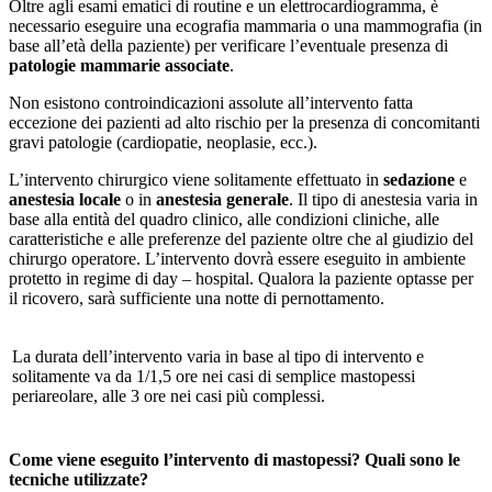
Oltre agli esami ematici di routine e un elettrocardiogramma, è
necessario eseguire una ecografia mammaria o una mammografia (in
base all’età della paziente) per verificare l’eventuale presenza di
patologie mammarie associate
.
Non esistono controindicazioni assolute all’intervento fatta
eccezione dei pazienti ad alto rischio per la presenza di concomitanti
gravi patologie (cardiopatie, neoplasie, ecc.).
L’intervento chirurgico viene solitamente effettuato in
sedazione
e
anestesia locale
o in
anestesia generale
. Il tipo di anestesia varia in
base alla entità del quadro clinico, alle condizioni cliniche, alle
caratteristiche e alle preferenze del paziente oltre che al giudizio del
chirurgo operatore. L’intervento dovrà essere eseguito in ambiente
protetto in regime di day – hospital. Qualora la paziente optasse per
il ricovero, sarà sufficiente una notte di pernottamento.
La durata dell’intervento varia in base al tipo di intervento e
solitamente va da 1/1,5 ore nei casi di semplice mastopessi
periareolare, alle 3 ore nei casi più complessi.
Come viene eseguito l’intervento di mastopessi? Quali sono le
tecniche utilizzate?