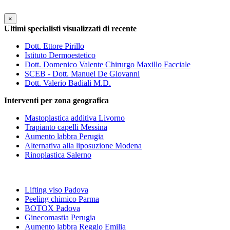
×
Ultimi specialisti visualizzati di recente
Dott. Ettore Pirillo
Istituto Dermoestetico
Dott. Domenico Valente Chirurgo Maxillo Facciale
SCEB - Dott. Manuel De Giovanni
Dott. Valerio Badiali M.D.
Interventi per zona geografica
Mastoplastica additiva Livorno
Trapianto capelli Messina
Aumento labbra Perugia
Alternativa alla liposuzione Modena
Rinoplastica Salerno
Lifting viso Padova
Peeling chimico Parma
BOTOX Padova
Ginecomastia Perugia
Aumento labbra Reggio Emilia