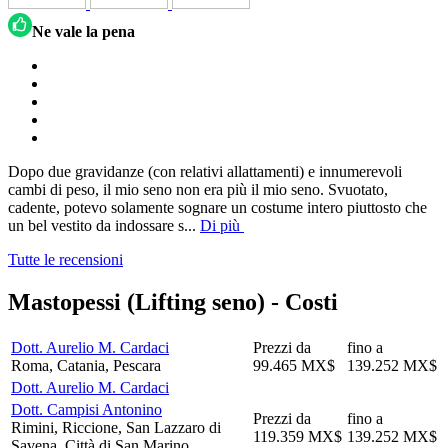
Ne vale la pena
Dopo due gravidanze (con relativi allattamenti) e innumerevoli
cambi di peso, il mio seno non era più il mio seno. Svuotato,
cadente, potevo solamente sognare un costume intero piuttosto che
un bel vestito da indossare s
...
Di più
Tutte le recensioni
Mastopessi (Lifting seno) -
Costi
Dott. Aurelio M. Cardaci
Prezzi da
fino a
Roma, Catania, Pescara
99.465 MX$
139.252 MX$
Dott. Aurelio M. Cardaci
Dott. Campisi Antonino
Prezzi da
fino a
Rimini, Riccione, San Lazzaro di
119.359 MX$
139.252 MX$
Savena, Città di San Marino