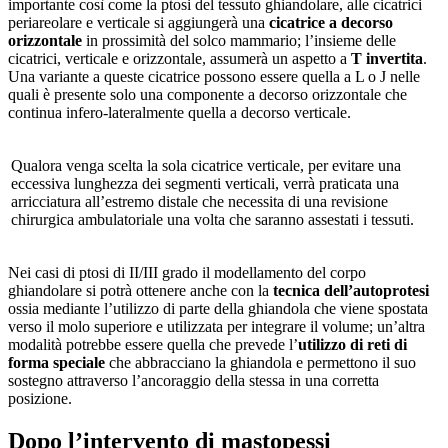
importante così come la ptosi del tessuto ghiandolare, alle cicatrici
periareolare e verticale si aggiungerà una
cicatrice a decorso
orizzontale
in prossimità del solco mammario; l’insieme delle
cicatrici, verticale e orizzontale, assumerà un aspetto a
T invertita
.
Una variante a queste cicatrice possono essere quella a L o J nelle
quali è presente solo una componente a decorso orizzontale che
continua infero-lateralmente quella a decorso verticale.
Qualora venga scelta la sola cicatrice verticale, per evitare una
eccessiva lunghezza dei segmenti verticali, verrà praticata una
arricciatura all’estremo distale che necessita di una revisione
chirurgica ambulatoriale una volta che saranno assestati i tessuti.
Nei casi di ptosi di II/III grado il modellamento del corpo
ghiandolare si potrà ottenere anche con la
tecnica dell’autoprotesi
ossia mediante l’utilizzo di parte della ghiandola che viene spostata
verso il molo superiore e utilizzata per integrare il volume; un’altra
modalità potrebbe essere quella che prevede l’
utilizzo di reti di
forma speciale
che abbracciano la ghiandola e permettono il suo
sostegno attraverso l’ancoraggio della stessa in una corretta
posizione.
Dopo l’intervento di mastopessi