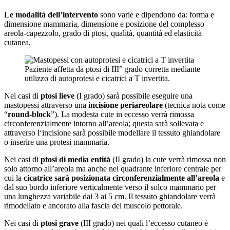
Le modalità dell’intervento
sono varie e dipendono da: forma e
dimensione mammaria, dimensione e posizione del complesso
areola-capezzolo, grado di ptosi, qualità, quantità ed elasticità
cutanea.
Paziente affetta da ptosi di III° grado corretta mediante
utilizzo di autoprotesi e cicatrici a T invertita.
Nei casi di
ptosi lieve
(I grado) sarà possibile eseguire una
mastopessi attraverso una
incisione periareolare
(tecnica nota come
“
round-block
”). La modesta cute in eccesso verrà rimossa
circonferenzialmente intorno all’areola; questa sarà sollevata e
attraverso l‘incisione sarà possibile modellare il tessuto ghiandolare
o inserire una protesi mammaria.
Nei casi di
ptosi di media entità
(II grado) la cute verrà rimossa non
solo attorno all’areola ma anche nel quadrante inferiore centrale per
cui la
cicatrice sarà posizionata circonferenzialmente all’areola
e
dal suo bordo inferiore verticalmente verso il solco mammario per
una lunghezza variabile dai 3 ai 5 cm. Il tessuto ghiandolare verrà
rimodellato e ancorato alla fascia del muscolo pettorale.
Nei casi di
ptosi grave
(III grado) nei quali l’eccesso cutaneo è