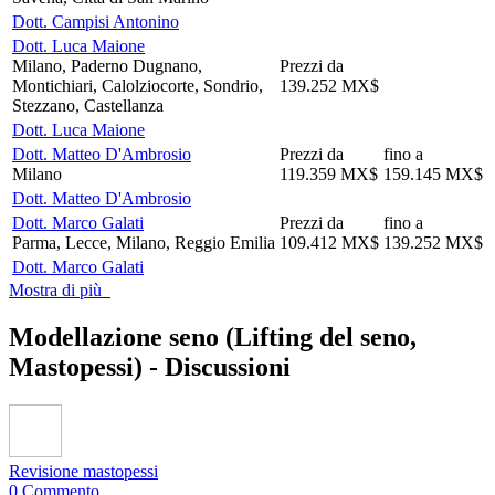
Dott. Campisi Antonino
Dott. Luca Maione
Milano, Paderno Dugnano,
Prezzi da
Montichiari, Calolziocorte, Sondrio,
139.252 MX$
Stezzano, Castellanza
Dott. Luca Maione
Dott. Matteo D'Ambrosio
Prezzi da
fino a
Milano
119.359 MX$
159.145 MX$
Dott. Matteo D'Ambrosio
Dott. Marco Galati
Prezzi da
fino a
Parma, Lecce, Milano, Reggio Emilia
109.412 MX$
139.252 MX$
Dott. Marco Galati
Mostra di più
Modellazione seno (Lifting del seno,
Mastopessi) -
Discussioni
Revisione mastopessi
0 Commento