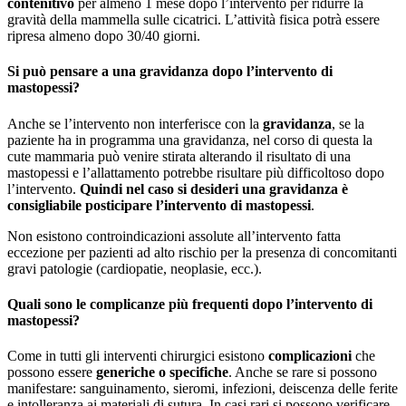
contenitivo
per almeno 1 mese dopo l’intervento per ridurre la
gravità della mammella sulle cicatrici. L’attività fisica potrà essere
ripresa almeno dopo 30/40 giorni.
Si può pensare a una gravidanza dopo l’intervento di
mastopessi?
Anche se l’intervento non interferisce con la
gravidanza
, se la
paziente ha in programma una gravidanza, nel corso di questa la
cute mammaria può venire stirata alterando il risultato di una
mastopessi e l’allattamento potrebbe risultare più difficoltoso dopo
l’intervento.
Quindi nel caso si desideri una gravidanza è
consigliabile posticipare l’intervento di mastopessi
.
Non esistono controindicazioni assolute all’intervento fatta
eccezione per pazienti ad alto rischio per la presenza di concomitanti
gravi patologie (cardiopatie, neoplasie, ecc.).
Quali sono le complicanze più frequenti dopo l’intervento di
mastopessi?
Come in tutti gli interventi chirurgici esistono
complicazioni
che
possono essere
generiche o specifiche
. Anche se rare si possono
manifestare: sanguinamento, sieromi, infezioni, deiscenza delle ferite
e intolleranza ai materiali di sutura. In casi rari si possono verificare