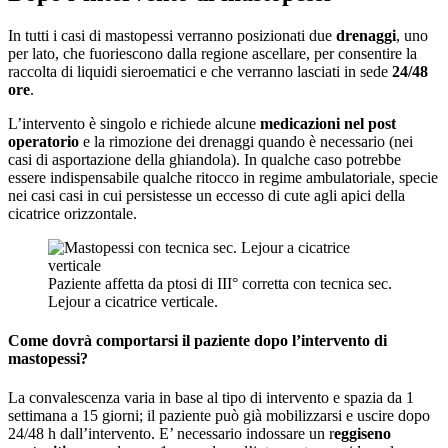
In tutti i casi di mastopessi verranno posizionati due
drenaggi
, uno
per lato, che fuoriescono dalla regione ascellare, per consentire la
raccolta di liquidi sieroematici e che verranno lasciati in sede
24/48
ore
.
L’intervento è singolo e richiede alcune
medicazioni nel post
operatorio
e la rimozione dei drenaggi quando è necessario (nei
casi di asportazione della ghiandola). In qualche caso potrebbe
essere indispensabile qualche ritocco in regime ambulatoriale, specie
nei casi casi in cui persistesse un eccesso di cute agli apici della
cicatrice orizzontale.
Paziente affetta da ptosi di III° corretta con tecnica sec.
Lejour a cicatrice verticale.
Come dovrà comportarsi il paziente dopo l’intervento di
mastopessi?
La convalescenza varia in base al tipo di intervento e spazia da 1
settimana a 15 giorni; il paziente può già mobilizzarsi e uscire dopo
24/48 h dall’intervento. E’ necessario indossare un r
eggiseno