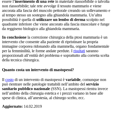
essere l’
inserimento di una rete
in materiale riassorbibile o talvolta
non riassorbibile; tale rete avvolge il tessuto mammario e viene
ancorata alla fascia del muscolo pettorale creando un sollevamento e
al tempo stesso un sostegno alla ghiandola mammaria. Un’altra
possibilità è quella di
utilizzare un lembo di derma
scolpito nel
quadrante inferiore che viene ancorato alla fascia muscolare e funge
da reggiseno biologico alla ghiandola mammaria.
In conclusione
la correzione chirurgica della ptosi mammaria è un
intervento che consente alla paziente di ripristinare la propria
immagine corporea ridonando alla mammella, organo fondamentale
per la femminilità, le forme andate perdute. I
risultati
saranno
proporzionali all’entità del problema e soprattutto alla corretta scelta
della tecnica chirurgica.
Quanto costa un intervento di mastopessi?
Il
costo
di un intervento di mastopessi è
variabile
,
comunque non
può rientrare nelle patologie trattabili nell’ambito del
servizio
sanitario pubblico nazionale
(SSN). La mastopessi rientra invece
nell’ambito della chirurgia estetica e i prezzi variano in base alle
spese di clinica, all’anestesia, al chirurgo scelto, ecc.
Aggiornato:
14.02.2019