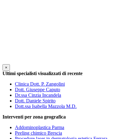
×
Ultimi specialisti visualizzati di recente
Clinica Dott. P. Zangolini
Dott. Giuseppe Caputo
Dr.ssa Cinzia Incandela
Dott. Daniele Spirito
Dott.ssa Isabella Mazzola M.D.
Interventi per zona geografica
Addominoplastica Parma
Peeling chimico Brescia
Procedure laser in dermatologia estetica Ferrara