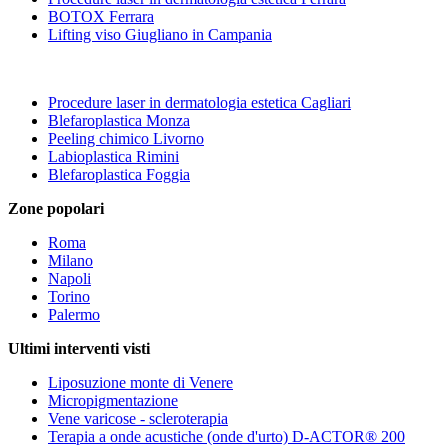
BOTOX Ferrara
Lifting viso Giugliano in Campania
Procedure laser in dermatologia estetica Cagliari
Blefaroplastica Monza
Peeling chimico Livorno
Labioplastica Rimini
Blefaroplastica Foggia
Zone popolari
Roma
Milano
Napoli
Torino
Palermo
Ultimi interventi visti
Liposuzione monte di Venere
Micropigmentazione
Vene varicose - scleroterapia
Terapia a onde acustiche (onde d'urto) D-ACTOR® 200