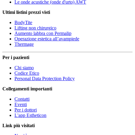
Le onde acustiche (onde d'urto) AWT
Ultimi listini prezzi visti
BodyTite
Lifting non chirurgico
Aumento labbra con Permalip
Operazione estetica all’avampiede
Thermage
Per i pazienti
Chi siamo
Codice Etico
Personal Data Protection Policy
Collegamenti importanti
Contatti
Eventi
Per i dottori
L'app Estheticon
Link più visitati