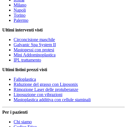
Milano
Napoli
Torino
Palermo
Ultimi interventi visti
Circoncisione maschile
Galvanic Spa System II
Mastopessi con protesi
Mini Addominoplastica
IPL trattamento
Ultimi listini prezzi visti
Falloplastica
Riduzione del grasso con Liposonix
Rimozione Laser delle protuberanze
Liposuzione con vibrazioni
Mastoplastica additiva con cellule staminali
Per i pazienti
Chi siamo
Codice Etico