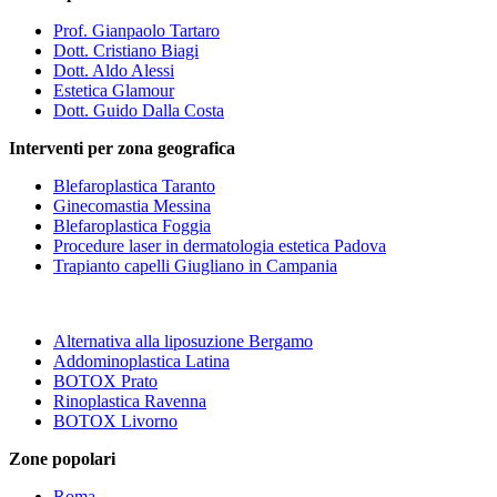
Prof. Gianpaolo Tartaro
Dott. Cristiano Biagi
Dott. Aldo Alessi
Estetica Glamour
Dott. Guido Dalla Costa
Interventi per zona geografica
Blefaroplastica Taranto
Ginecomastia Messina
Blefaroplastica Foggia
Procedure laser in dermatologia estetica Padova
Trapianto capelli Giugliano in Campania
Alternativa alla liposuzione Bergamo
Addominoplastica Latina
BOTOX Prato
Rinoplastica Ravenna
BOTOX Livorno
Zone popolari
Roma