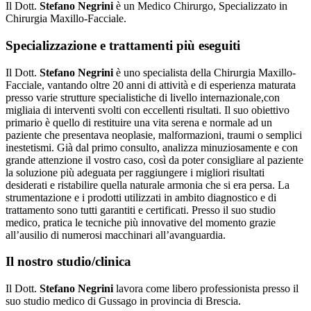
Il Dott.
Stefano Negrini
è un Medico Chirurgo, Specializzato in
Chirurgia Maxillo-Facciale.
Specializzazione e trattamenti più eseguiti
Il Dott.
Stefano Negrini
è uno specialista della Chirurgia Maxillo-
Facciale, vantando oltre 20 anni di attività e di esperienza maturata
presso varie strutture specialistiche di livello internazionale,con
migliaia di interventi svolti con eccellenti risultati. Il suo obiettivo
primario è quello di restituire una vita serena e normale ad un
paziente che presentava neoplasie, malformazioni, traumi o semplici
inestetismi. Già dal primo consulto, analizza minuziosamente e con
grande attenzione il vostro caso, così da poter consigliare al paziente
la soluzione più adeguata per raggiungere i migliori risultati
desiderati e ristabilire quella naturale armonia che si era persa. La
strumentazione e i prodotti utilizzati in ambito diagnostico e di
trattamento sono tutti garantiti e certificati. Presso il suo studio
medico, pratica le tecniche più innovative del momento grazie
all’ausilio di numerosi macchinari all’avanguardia.
Il nostro studio/clinica
Il Dott.
Stefano Negrini
lavora come libero professionista presso il
suo studio medico di Gussago in provincia di Brescia.