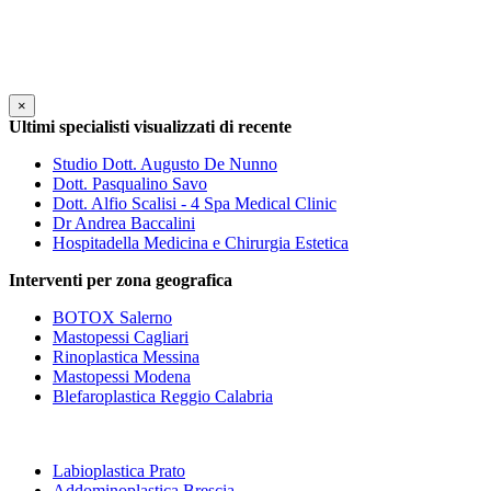
×
Ultimi specialisti visualizzati di recente
Studio Dott. Augusto De Nunno
Dott. Pasqualino Savo
Dott. Alfio Scalisi - 4 Spa Medical Clinic
Dr Andrea Baccalini
Hospitadella Medicina e Chirurgia Estetica
Interventi per zona geografica
BOTOX Salerno
Mastopessi Cagliari
Rinoplastica Messina
Mastopessi Modena
Blefaroplastica Reggio Calabria
Labioplastica Prato
Addominoplastica Brescia