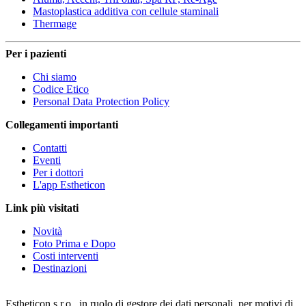
Mastoplastica additiva con cellule staminali
Thermage
Per i pazienti
Chi siamo
Codice Etico
Personal Data Protection Policy
Collegamenti importanti
Contatti
Eventi
Per i dottori
L'app Estheticon
Link più visitati
Novità
Foto Prima e Dopo
Costi interventi
Destinazioni
Estheticon s.r.o., in ruolo di gestore dei dati personali, per motivi di