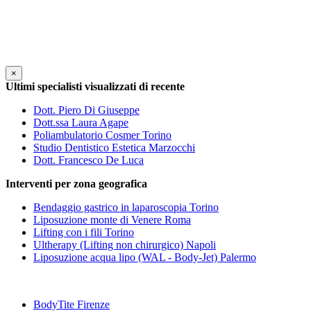
×
Ultimi specialisti visualizzati di recente
Dott. Piero Di Giuseppe
Dott.ssa Laura Agape
Poliambulatorio Cosmer Torino
Studio Dentistico Estetica Marzocchi
Dott. Francesco De Luca
Interventi per zona geografica
Bendaggio gastrico in laparoscopia Torino
Liposuzione monte di Venere Roma
Lifting con i fili Torino
Ultherapy (Lifting non chirurgico) Napoli
Liposuzione acqua lipo (WAL - Body-Jet) Palermo
BodyTite Firenze