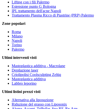
Lifting con i fili Palermo
Estensione punto G Bologna
IPL trattamento dell'acne Napoli
Trattamento Plasma Ricco di Piastrine (PRP) Palermo
Zone popolari
Roma
Milano
Napoli
Torino
Palermo
Ultimi interventi visti
Mastoplastica additiva - Macrolane
Depilazione laser
Criolipolisi Coolsculpting Zeltiq
Mastoplastica additiva
Labbro leporino
Ultimi listini prezzi visti
Alternativa alla liposuzione
Riduzione del grasso con Liposonix
Aluma, Accent, TriPollar, Spa RF, Re-Age