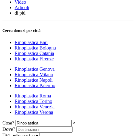
Video
Articoli
di più
Cerca dottori per città
Rinoplastica Bari
Rinoplastica Bologna
Rinoplastica Catania
Rinoplastica Firenze
Rinoplastica Genova
Rinoplastica Milano
Rinoplastica Napoli
Rinoplastica Palermo
Rinoplastica Roma
Rinoplastica Torino
Rinoplastica Venezia
Rinoplastica Verona
Cosa?
×
Dove?
Tag