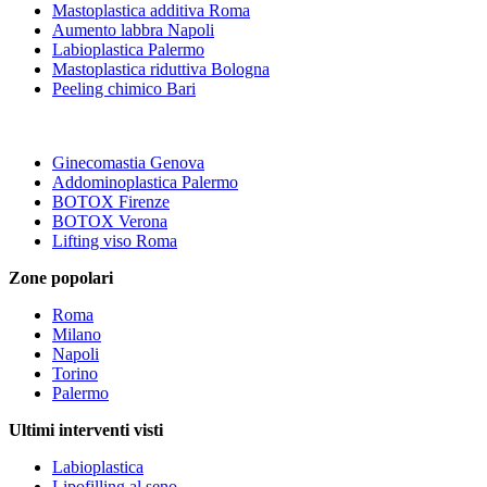
Mastoplastica additiva Roma
Aumento labbra Napoli
Labioplastica Palermo
Mastoplastica riduttiva Bologna
Peeling chimico Bari
Ginecomastia Genova
Addominoplastica Palermo
BOTOX Firenze
BOTOX Verona
Lifting viso Roma
Zone popolari
Roma
Milano
Napoli
Torino
Palermo
Ultimi interventi visti
Labioplastica
Lipofilling al seno