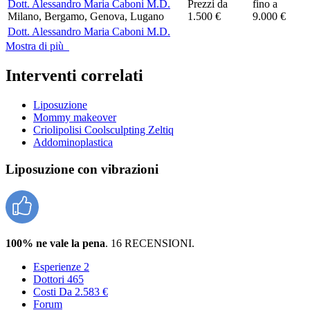
Dott. Alessandro Maria Caboni M.D.
Prezzi da
fino a
Milano, Bergamo, Genova, Lugano
1.500 €
9.000 €
Dott. Alessandro Maria Caboni M.D.
Mostra di più
Interventi correlati
Liposuzione
Mommy makeover
Criolipolisi Coolsculpting Zeltiq
Addominoplastica
Liposuzione con vibrazioni
100% ne vale la pena
. 16 RECENSIONI.
Esperienze
2
Dottori
465
Costi
Da 2.583 €
Forum