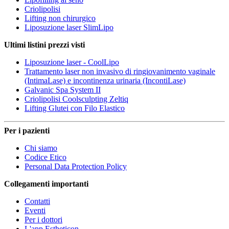
Criolipolisi
Lifting non chirurgico
Liposuzione laser SlimLipo
Ultimi listini prezzi visti
Liposuzione laser - CoolLipo
Trattamento laser non invasivo di ringiovanimento vaginale
(IntimaLase) e incontinenza urinaria (IncontiLase)
Galvanic Spa System II
Criolipolisi Coolsculpting Zeltiq
Lifting Glutei con Filo Elastico
Per i pazienti
Chi siamo
Codice Etico
Personal Data Protection Policy
Collegamenti importanti
Contatti
Eventi
Per i dottori
L'app Estheticon