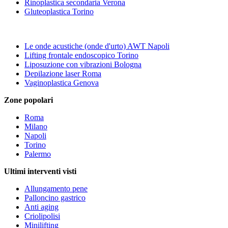
Rinoplastica secondaria Verona
Gluteoplastica Torino
Le onde acustiche (onde d'urto) AWT Napoli
Lifting frontale endoscopico Torino
Liposuzione con vibrazioni Bologna
Depilazione laser Roma
Vaginoplastica Genova
Zone popolari
Roma
Milano
Napoli
Torino
Palermo
Ultimi interventi visti
Allungamento pene
Palloncino gastrico
Anti aging
Criolipolisi
Minilifting