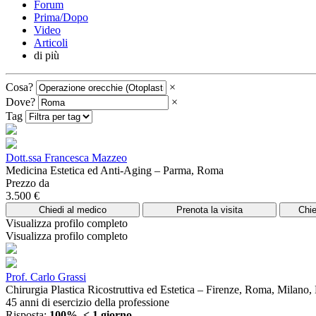
Forum
Prima/Dopo
Video
Articoli
di più
Cosa?
×
Dove?
×
Tag
Dott.ssa Francesca Mazzeo
Medicina Estetica ed Anti-Aging – Parma, Roma
Prezzo da
3.500 €
Chiedi al medico
Prenota la visita
Chie
Visualizza profilo completo
Visualizza profilo completo
Prof. Carlo Grassi
Chirurgia Plastica Ricostruttiva ed Estetica – Firenze, Roma, Milano
45 anni di esercizio della professione
Risposta:
100%, < 1 giorno