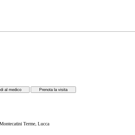
di al medico
Prenota la visita
, Montecatini Terme, Lucca