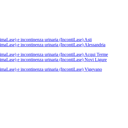
imaLase) e incontinenza urinaria (IncontiLase) Asti
timaLase) e incontinenza urinaria (IncontiLase) Alessandria
timaLase) e incontinenza urinaria (IncontiLase) Acqui Terme
timaLase) e incontinenza urinaria (IncontiLase) Novi Ligure
timaLase) e incontinenza urinaria (IncontiLase) Vigevano