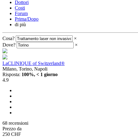
Dottori
Costi
Forum
Prima/Dopo
di più
Cosa?
×
Dove?
×
LaCLINIQUE of Switzerland®
Milano, Torino, Napoli
Risposta:
100%, < 1 giorno
4.9
68 recensioni
Prezzo da
250 CHF