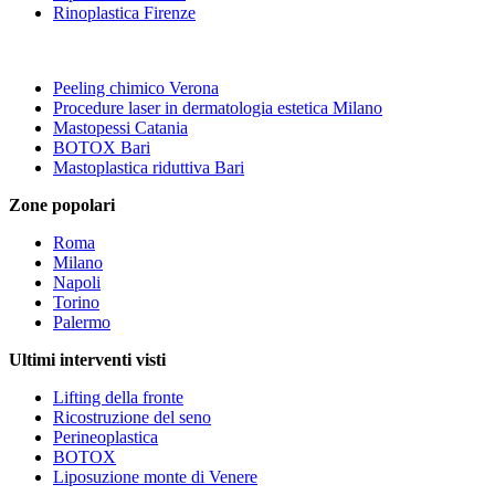
Rinoplastica Firenze
Peeling chimico Verona
Procedure laser in dermatologia estetica Milano
Mastopessi Catania
BOTOX Bari
Mastoplastica riduttiva Bari
Zone popolari
Roma
Milano
Napoli
Torino
Palermo
Ultimi interventi visti
Lifting della fronte
Ricostruzione del seno
Perineoplastica
BOTOX
Liposuzione monte di Venere