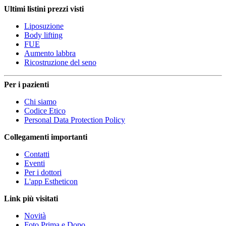
Ultimi listini prezzi visti
Liposuzione
Body lifting
FUE
Aumento labbra
Ricostruzione del seno
Per i pazienti
Chi siamo
Codice Etico
Personal Data Protection Policy
Collegamenti importanti
Contatti
Eventi
Per i dottori
L'app Estheticon
Link più visitati
Novità
Foto Prima e Dopo