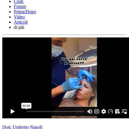
Costi
Forum
Prima/Dopo
Video
Articoli
di più
Dott. Umberto Napoli