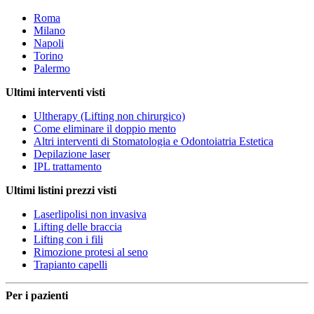
Roma
Milano
Napoli
Torino
Palermo
Ultimi interventi visti
Ultherapy (Lifting non chirurgico)
Come eliminare il doppio mento
Altri interventi di Stomatologia e Odontoiatria Estetica
Depilazione laser
IPL trattamento
Ultimi listini prezzi visti
Laserlipolisi non invasiva
Lifting delle braccia
Lifting con i fili
Rimozione protesi al seno
Trapianto capelli
Per i pazienti