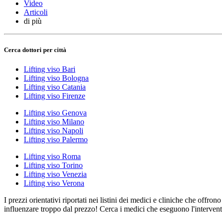
Video
Articoli
di più
Cerca dottori per città
Lifting viso Bari
Lifting viso Bologna
Lifting viso Catania
Lifting viso Firenze
Lifting viso Genova
Lifting viso Milano
Lifting viso Napoli
Lifting viso Palermo
Lifting viso Roma
Lifting viso Torino
Lifting viso Venezia
Lifting viso Verona
I prezzi orientativi riportati nei listini dei medici e cliniche che offron
influenzare troppo dal prezzo! Cerca i medici che eseguono l'intervent