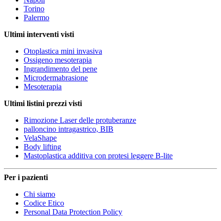
Torino
Palermo
Ultimi interventi visti
Otoplastica mini invasiva
Ossigeno mesoterapia
Ingrandimento del pene
Microdermabrasione
Mesoterapia
Ultimi listini prezzi visti
Rimozione Laser delle protuberanze
palloncino intragastrico, BIB
VelaShape
Body lifting
Mastoplastica additiva con protesi leggere B-lite
Per i pazienti
Chi siamo
Codice Etico
Personal Data Protection Policy