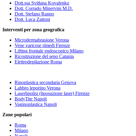
Dott.ssa Svitlana Kovalenko
Dott. Corrado Minervini M.D.
Dott. Stefano Ranno
Dott. Luca Zattoni
Interventi per zona geografica
Microdermabrasione Verona
Vene varicose rimedi Firenze
Lifting frontale endoscopico Milano
Ricostruzione del seno Catania
Elettrodepilazione Roma
Rinoplastica secondaria Genova
Labbro leporino Verona
Laserlipolisi (liposuzione laser) Firenze
BodyTite Napoli
Vaginoplastica Napoli
Zone popolari
Roma
Milano
Napoli