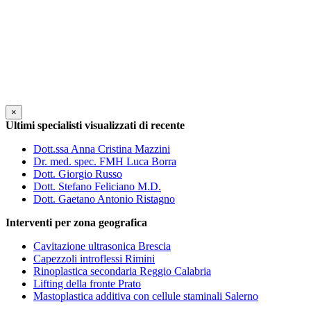
×
Ultimi specialisti visualizzati di recente
Dott.ssa Anna Cristina Mazzini
Dr. med. spec. FMH Luca Borra
Dott. Giorgio Russo
Dott. Stefano Feliciano M.D.
Dott. Gaetano Antonio Ristagno
Interventi per zona geografica
Cavitazione ultrasonica Brescia
Capezzoli introflessi Rimini
Rinoplastica secondaria Reggio Calabria
Lifting della fronte Prato
Mastoplastica additiva con cellule staminali Salerno