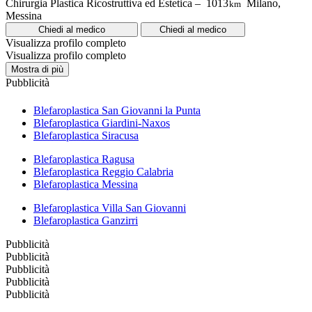
Chirurgia Plastica Ricostruttiva ed Estetica –
1013
Milano,
km
Messina
Chiedi al medico
Chiedi al medico
Visualizza profilo completo
Visualizza profilo completo
Mostra di più
Pubblicità
Blefaroplastica San Giovanni la Punta
Blefaroplastica Giardini-Naxos
Blefaroplastica Siracusa
Blefaroplastica Ragusa
Blefaroplastica Reggio Calabria
Blefaroplastica Messina
Blefaroplastica Villa San Giovanni
Blefaroplastica Ganzirri
Pubblicità
Pubblicità
Pubblicità
Pubblicità
Pubblicità