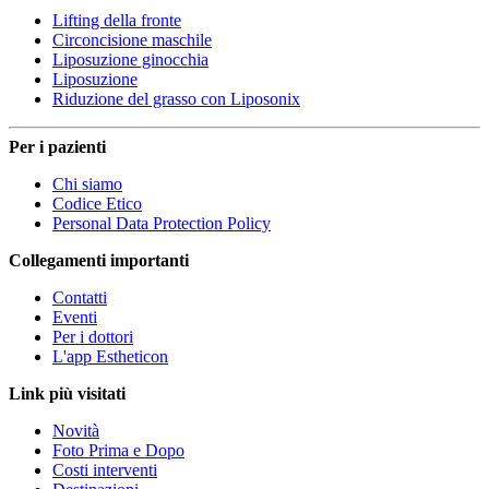
Lifting della fronte
Circoncisione maschile
Liposuzione ginocchia
Liposuzione
Riduzione del grasso con Liposonix
Per i pazienti
Chi siamo
Codice Etico
Personal Data Protection Policy
Collegamenti importanti
Contatti
Eventi
Per i dottori
L'app Estheticon
Link più visitati
Novità
Foto Prima e Dopo
Costi interventi