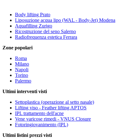
Body lifting Prato
Liposuzione acqua lipo (WAL - Body-Jet) Modena
Aquafilling Zurigo
Ricostruzione del seno Salerno
Radiofrequenza estetica Ferrara
Zone popolari
Roma
Milano
Napoli
Torino
Palermo
Ultimi interventi visti
Settoplastica (operazione al setto nasale)
Lifting viso - Feather lifting APTOS
IPL trattamento dell'acne
Vene varicose rimedi - VNUS Closure
Fotoringiovanimento (IPL)
Ultimi listini prezzi visti