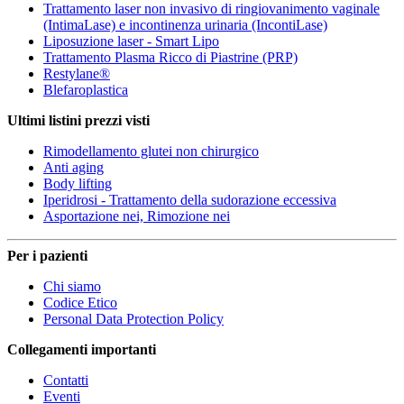
Trattamento laser non invasivo di ringiovanimento vaginale
(IntimaLase) e incontinenza urinaria (IncontiLase)
Liposuzione laser - Smart Lipo
Trattamento Plasma Ricco di Piastrine (PRP)
Restylane®
Blefaroplastica
Ultimi listini prezzi visti
Rimodellamento glutei non chirurgico
Anti aging
Body lifting
Iperidrosi - Trattamento della sudorazione eccessiva
Asportazione nei, Rimozione nei
Per i pazienti
Chi siamo
Codice Etico
Personal Data Protection Policy
Collegamenti importanti
Contatti
Eventi