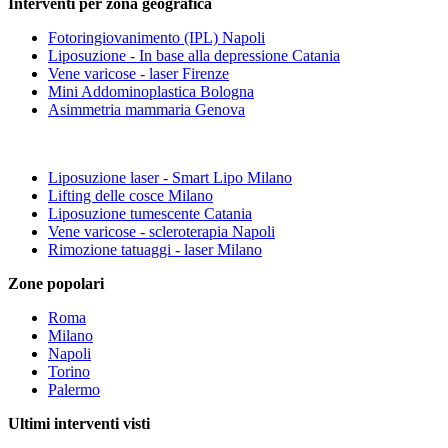
Interventi per zona geografica
Fotoringiovanimento (IPL) Napoli
Liposuzione - In base alla depressione Catania
Vene varicose - laser Firenze
Mini Addominoplastica Bologna
Asimmetria mammaria Genova
Liposuzione laser - Smart Lipo Milano
Lifting delle cosce Milano
Liposuzione tumescente Catania
Vene varicose - scleroterapia Napoli
Rimozione tatuaggi - laser Milano
Zone popolari
Roma
Milano
Napoli
Torino
Palermo
Ultimi interventi visti