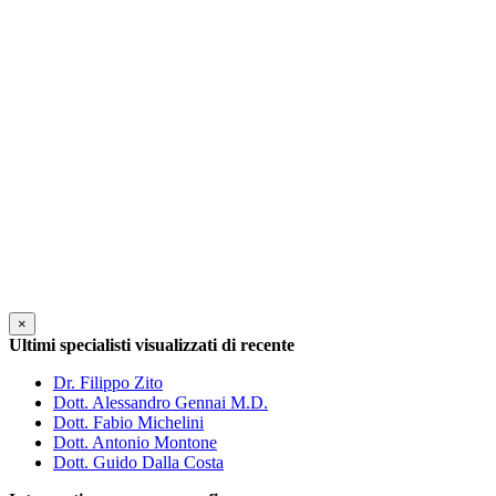
×
Ultimi specialisti visualizzati di recente
Dr. Filippo Zito
Dott. Alessandro Gennai M.D.
Dott. Fabio Michelini
Dott. Antonio Montone
Dott. Guido Dalla Costa