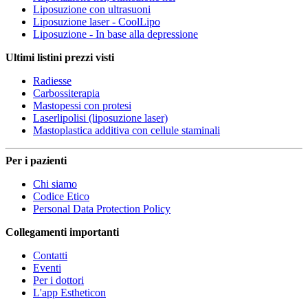
Liposuzione con ultrasuoni
Liposuzione laser - CoolLipo
Liposuzione - In base alla depressione
Ultimi listini prezzi visti
Radiesse
Carbossiterapia
Mastopessi con protesi
Laserlipolisi (liposuzione laser)
Mastoplastica additiva con cellule staminali
Per i pazienti
Chi siamo
Codice Etico
Personal Data Protection Policy
Collegamenti importanti
Contatti
Eventi
Per i dottori
L'app Estheticon