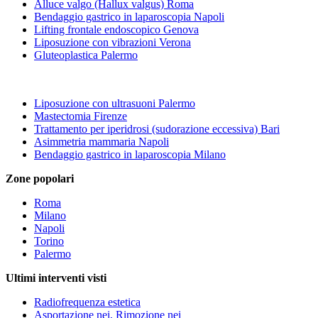
Alluce valgo (Hallux valgus) Roma
Bendaggio gastrico in laparoscopia Napoli
Lifting frontale endoscopico Genova
Liposuzione con vibrazioni Verona
Gluteoplastica Palermo
Liposuzione con ultrasuoni Palermo
Mastectomia Firenze
Trattamento per iperidrosi (sudorazione eccessiva) Bari
Asimmetria mammaria Napoli
Bendaggio gastrico in laparoscopia Milano
Zone popolari
Roma
Milano
Napoli
Torino
Palermo
Ultimi interventi visti
Radiofrequenza estetica
Asportazione nei, Rimozione nei