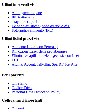
Ultimi interventi visti
Allungamento pene
IPL trattamento
Trapianto capelli
Le onde acustiche (onde d'urto) AWT
Fotoringiovanimento (IPL)
Ultimi listini prezzi visti
Aumento labbra con Permalip
Rimozione Laser delle protuberanze
Eliminare capillari e teleangectasie con laser
FUE
Aluma, Accent, TriPollar, Spa RF, Re-Age
Per i pazienti
Chi siamo
Codice Etico
Personal Data Protection Policy
Collegamenti importanti
Contatti