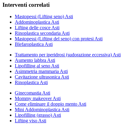
Interventi correlati
Mastopessi (Lifting seno) Asti
Addominoplastica Asti
Lifting delle cosce Asti
Rinoplastica secondaria Asti
Mastopessi (Lifting del seno) con protesi Asti
Blefaroplastica Asti
Trattamento per iperidrosi (sudorazione eccessiva) Asti
Aumento labbra Asti
Lipofilling al seno Asti
Asimmetria mammaria Asti
Cavitazione ultrasonica Asti
Rinoplastica Asti
Ginecomastia Asti
Mommy makeover Asti
Come eliminare il doppio mento Asti
Mini Addominoplastica Asti
Lipofilling (grasso) Asti
Lifting viso Asti