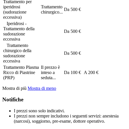
Trattamento per
iperidrosi
Trattamento
Da
500 €
(sudorazione
chirurgico...
eccessiva)
Iperidrosi -
Trattamento della
Da
500 €
sudorazione
eccessiva
Trattamento
chirurgico della
Da
500 €
sudorazione
eccessiva
Trattamento Plasma
Il prezzo è
Ricco di Piastrine
inteso a
Da
100 €
A
200 €
(PRP)
seduta...
Mostra di più
Mostra di meno
Notifiche
I prezzi sono solo indicativi.
I prezzi non sempre includono i seguenti servizi: anestesia
(narcosi), soggiorno, pre-esame, dottore operativo.