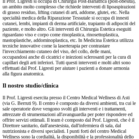
Il Prof. Ligresti si occupa di Chirurgia Post-Bariatrica (post-obesità),
un ambito molto complesso che richiede interventi di lipoaspirazioni
di grasso residuo, lifting cutanei di arti, addome, glutei, etc. Nella
specialità medica della Riparazione Tessutale si occupa di innesti
cutanei, lembi, impianti di derma artificiale, trapianto di adipociti del
paziente, e molto altro. Gli interventi di Chirurgia Estetica eseguiti
riguardano viso e corpo come rinoplastica, rinosettoplastica,
mastoplastiche, addominoplastica, etc. In Medicina Estetica utilizza
tecniche innovative come la laserterapia per contrastare
l'invecchiamento cutaneo del viso, del collo, delle mani,
occupandosi anche di cicatrici e iniezioni sclerosanti per la cura di
capillari degli arti inferiori. Tutti questi interventi e molti altri sono
effettuati dal Prof. Ligresti per aiutare i pazienti a donare armonia
alla figura anatomica.
Il nostro studio/clinica
Il Prof. Ligresti esercita presso il Centro Medical Wellness di Asti
(via G. Berruti 9). Il centro è composto da diversi ambienti, tra cui le
sale operatorie dove vengono svolti gli interventi e i trattamenti,
attrezzate di strumentazioni all'avanguardia per poter rispondere ed
offrire servizi ottimali. Il team è composto dal Prof. Ligresti, che è il
Direttore sanitario, dall'anestesista, dall'infermiera di sala, dal
nutrizionista e diversi specialisti. I punti forti del centro Medical
Wellness sono la cordialità, la disponibilità e la professionalità dello