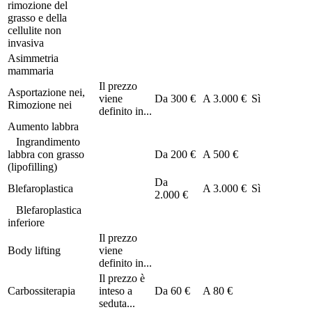
rimozione del
grasso e della
cellulite non
invasiva
Asimmetria
mammaria
Il prezzo
Asportazione nei,
viene
Da
300 €
A
3.000 €
Sì
Rimozione nei
definito in...
Aumento labbra
Ingrandimento
labbra con grasso
Da
200 €
A
500 €
(lipofilling)
Da
Blefaroplastica
A
3.000 €
Sì
2.000 €
Blefaroplastica
inferiore
Il prezzo
Body lifting
viene
definito in...
Il prezzo è
Carbossiterapia
inteso a
Da
60 €
A
80 €
seduta...