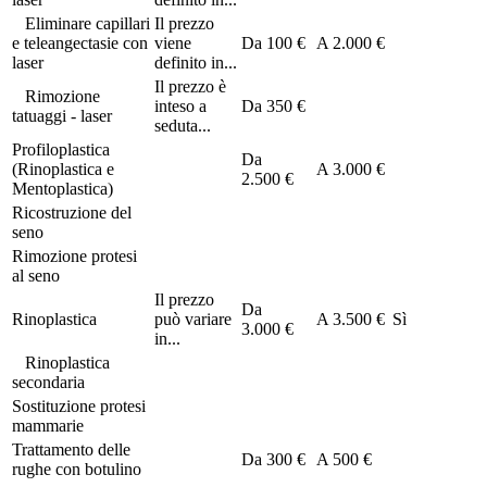
Eliminare capillari
Il prezzo
e teleangectasie con
viene
Da
100 €
A
2.000 €
laser
definito in...
Il prezzo è
Rimozione
inteso a
Da
350 €
tatuaggi - laser
seduta...
Profiloplastica
Da
(Rinoplastica e
A
3.000 €
2.500 €
Mentoplastica)
Ricostruzione del
seno
Rimozione protesi
al seno
Il prezzo
Da
Rinoplastica
può variare
A
3.500 €
Sì
3.000 €
in...
Rinoplastica
secondaria
Sostituzione protesi
mammarie
Trattamento delle
Da
300 €
A
500 €
rughe con botulino