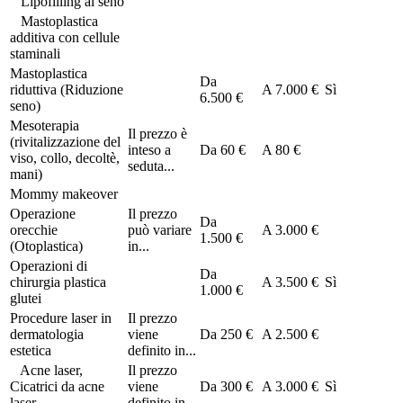
Lipofilling al seno
Mastoplastica
additiva con cellule
staminali
Mastoplastica
Da
riduttiva (Riduzione
A
7.000 €
Sì
6.500 €
seno)
Mesoterapia
Il prezzo è
(rivitalizzazione del
inteso a
Da
60 €
A
80 €
viso, collo, decoltè,
seduta...
mani)
Mommy makeover
Operazione
Il prezzo
Da
orecchie
può variare
A
3.000 €
1.500 €
(Otoplastica)
in...
Operazioni di
Da
chirurgia plastica
A
3.500 €
Sì
1.000 €
glutei
Procedure laser in
Il prezzo
dermatologia
viene
Da
250 €
A
2.500 €
estetica
definito in...
Acne laser,
Il prezzo
Cicatrici da acne
viene
Da
300 €
A
3.000 €
Sì
laser
definito in...