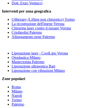
Dott. Enzo Ventucci
Interventi per zona geografica
Ultherapy (Lifting non chirurgico) Torino
La ricostruzione dell'imene Verona
Chirurgia laser contro il russare Verona
Criolipolisi Palermo
Allungamento pene Palermo
Liposuzione laser - CoolLipo Verona
Otoplastica Milano
Mastectomia Palermo
Liposuzione ultrasonica Bari
Liposuzione con vibrazioni Milano
Zone popolari
Roma
Milano
Napoli
Torino
Palermo