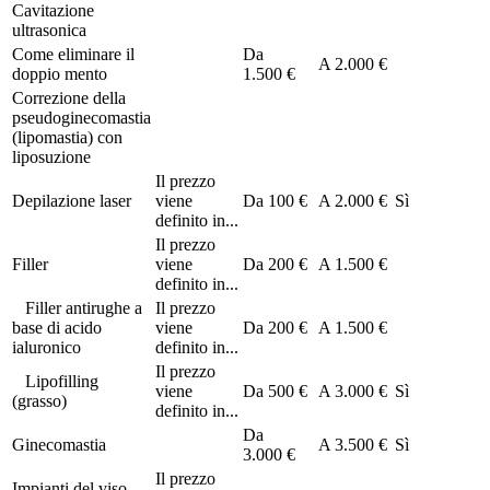
Cavitazione
ultrasonica
Come eliminare il
Da
A
2.000 €
doppio mento
1.500 €
Correzione della
pseudoginecomastia
(lipomastia) con
liposuzione
Il prezzo
Depilazione laser
viene
Da
100 €
A
2.000 €
Sì
definito in...
Il prezzo
Filler
viene
Da
200 €
A
1.500 €
definito in...
Filler antirughe a
Il prezzo
base di acido
viene
Da
200 €
A
1.500 €
ialuronico
definito in...
Il prezzo
Lipofilling
viene
Da
500 €
A
3.000 €
Sì
(grasso)
definito in...
Da
Ginecomastia
A
3.500 €
Sì
3.000 €
Il prezzo
Impianti del viso,