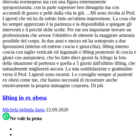
ritrovata normopeso ma con una figura estremamente
sproporzionata, con la parte superiore ben dimagrita ma con
accumuli di grasso e pelle dalla vita in giù.
...
Mi sono rivolta al Prof.
Ligresti che mi ha da subito fatto un'ottima impressione. La cosa che
ho sempre apprezzato è la pazienza e la disponibilità a spiegare gli
interventi e il perché delle scelte. Per me era importante trovare un
professionista che avesse l'obiettivo di ottenere la maggiore armonia
possibile del corpo. In due anni e mezzo mi ha sottoposto a due
liposuzioni (interno ed esterno coscia e ginocchia), lifting interno
coscia con taglio verticale ed inguinale e lifting posteriore di coscia e
glutei con autoprotesi, che ho fatto dieci giorni fa.Allego la foto
della situazione di partenza e quella a 5 giorni dall'ultimo lifting, che
naturalmente migliorerà ancora. La mia soddisfazione e gratitudine
verso il Prof. Ligresti sono enormi. Lo consiglio sempre ai pazienti
ex obesi come me, che hanno necessità di ricostruire anche
emotivamente la propria immagine corporea.
Di più
lifting in ex obesa
Michela belinda ilaria
22.09.2020
Ne vale la pena