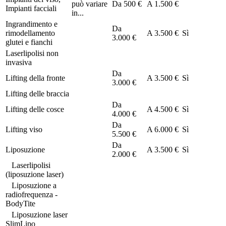
può variare
Da
500 €
A
1.500 €
Impianti facciali
in...
Ingrandimento e
Da
rimodellamento
A
3.500 €
Sì
3.000 €
glutei e fianchi
Laserlipolisi non
invasiva
Da
Lifting della fronte
A
3.500 €
Sì
3.000 €
Lifting delle braccia
Da
Lifting delle cosce
A
4.500 €
Sì
4.000 €
Da
Lifting viso
A
6.000 €
Sì
5.500 €
Da
Liposuzione
A
3.500 €
Sì
2.000 €
Laserlipolisi
(liposuzione laser)
Liposuzione a
radiofrequenza -
BodyTite
Liposuzione laser
SlimLipo