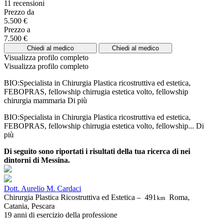
11 recensioni
Prezzo da
5.500 €
Prezzo a
7.500 €
Chiedi al medico
Chiedi al medico
Visualizza profilo completo
Visualizza profilo completo
BIO:Specialista in Chirurgia Plastica ricostruttiva ed estetica,
FEBOPRAS, fellowship chirrugia estetica volto, fellowship
chirurgia mammaria
Di più
BIO:Specialista in Chirurgia Plastica ricostruttiva ed estetica,
FEBOPRAS, fellowship chirrugia estetica volto, fellowship...
Di
più
Di seguito sono riportati i risultati della tua ricerca di nei
dintorni di Messina.
Dott. Aurelio M. Cardaci
Chirurgia Plastica Ricostruttiva ed Estetica –
491
Roma,
km
Catania, Pescara
19 anni di esercizio della professione