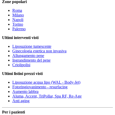
Zone popolari
Roma
Milano
Napoli
Torino
Palermo
Ultimi interventi visti
Liposuzione tumescente
Ginecologia estetica non invasiva
Allungamento pene
Ingrandimento del pene
Criolipolisi
Ultimi listini prezzi visti
Liposuzione acqua lipo (WAL - Body-Jet)
Fotoringiovanimento - resurfacing
Aumento labbra
Aluma, Accent, TriPollar, Spa RF, Re-Age
Anti aging
Per i pazienti