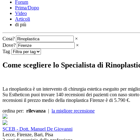
Forum
Prima/Dopo
Video
Articoli
di più
Cosa?
×
Dove?
×
Tag
Come scegliere lo Specialista di Rinoplasti
La rinoplastica è un intervento di chirurgia estetica eseguito per migli
Su Estheticon puoi trovare 140 recensioni dei pazienti con naso storto
recensioni il prezzo medio della rinoplastica Firenze è di 5.790 €.
ordina per:
rilevanza
|
la migliore recensione
SCEB - Dott. Manuel De Giovanni
Lecce, Firenze, Bari, Pisa