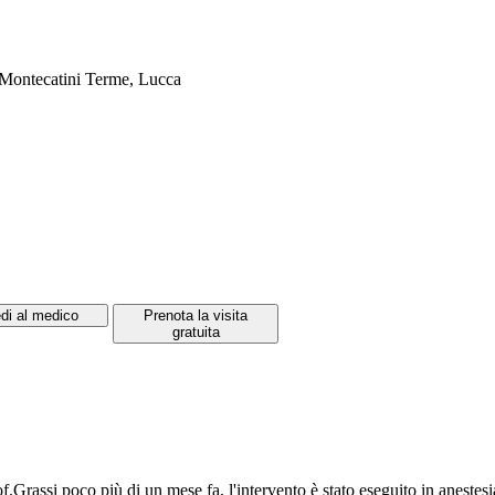
, Montecatini Terme, Lucca
di al medico
Prenota la visita
gratuita
Grassi poco più di un mese fa, l'intervento è stato eseguito in anestesia