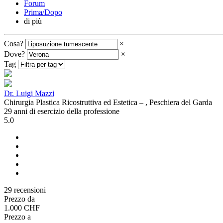
Forum
Prima/Dopo
di più
Cosa?
×
Dove?
×
Tag
Dr. Luigi Mazzi
Chirurgia Plastica Ricostruttiva ed Estetica – , Peschiera del Garda
29 anni di esercizio della professione
5.0
29 recensioni
Prezzo da
1.000 CHF
Prezzo a