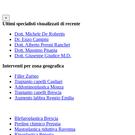
×
Ultimi specialisti visualizzati di recente
Dott. Michele De Robertis
Dr. Enzo Campisi
Dott. Alberto Peroni Ranchet
Dott. Massimo Pisapia
Dott. Giuseppe Giudice M.D.
Interventi per zona geografica
Filler Zurigo
Trapianto capelli Cagliari
Addominoplastica Monza
Trapianto capelli Brescia
Aumento labbra Reggio Emilia
Blefaroplastica Brescia
Peeling chimico Perugia
Mastoplastica riduttiva Ravenna
Rinoplastica Perugia