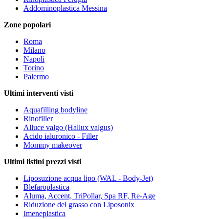
Addominoplastica Messina
Zone popolari
Roma
Milano
Napoli
Torino
Palermo
Ultimi interventi visti
Aquafilling bodyline
Rinofiller
Alluce valgo (Hallux valgus)
Acido ialuronico - Filler
Mommy makeover
Ultimi listini prezzi visti
Liposuzione acqua lipo (WAL - Body-Jet)
Blefaroplastica
Aluma, Accent, TriPollar, Spa RF, Re-Age
Riduzione del grasso con Liposonix
Imeneplastica