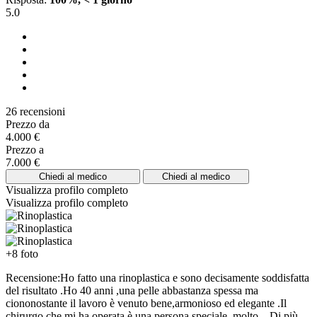
5.0
26 recensioni
Prezzo da
4.000 €
Prezzo a
7.000 €
Chiedi al medico
Chiedi al medico
Visualizza profilo completo
Visualizza profilo completo
+8 foto
Recensione:Ho fatto una rinoplastica e sono decisamente soddisfatta
del risultato .Ho 40 anni ,una pelle abbastanza spessa ma
ciononostante il lavoro è venuto bene,armonioso ed elegante .Il
chirurgo che mi ha operata è una persona speciale ,molto...
Di più