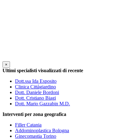
×
Ultimi specialisti visualizzati di recente
Dott.ssa Ida Esposito
Clinica Cittàgiardino
Dott. Daniele Bordoni
Dott. Cristiano Biagi
Dott. Mario Gazzabin M.D.
Interventi per zona geografica
Filler Catania
Addominoplastica Bologna
Ginecomastia Torino