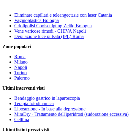
Eliminare capillari e teleangectasie con laser Catania
Vaginoplastica Bologna
Criolipolisi Coolsculpting Zeltiq Bologna
Vene varicose rimedi - CHIVA Napoli
Depilazione luce pulsata (IPL) Roma
Zone popolari
Roma
Milano
Napoli
Torino
Palermo
Ultimi interventi visti
Bendaggio gastrico in laparoscopia
Terapia fotodinamica
Liposuzione - In base alla depressione
MiraDry - Trattamento dell'iperidrosi (sudorazione eccessiva)
Cellfina
Ultimi listini prezzi visti