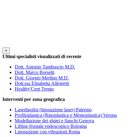
×
Ultimi specialisti visualizzati di recente
Dott. Antonio Tambuscio M.D.
Dott. Marco Borsetti
Dott. Giorgio Merlino M.D.
Dott.ssa Elisabetta Allegretti
Healthy'Cent Trento
Interventi per zona geografica
Laserlipolisi (liposuzione laser) Palermo
Profiloplastica (Rinoplastica e Mentoplastica) Verona
Modellazione dei glutei e fianchi Genova
Lifting frontale endoscopico Bologna
Liposuzione con vibrazioni Roma