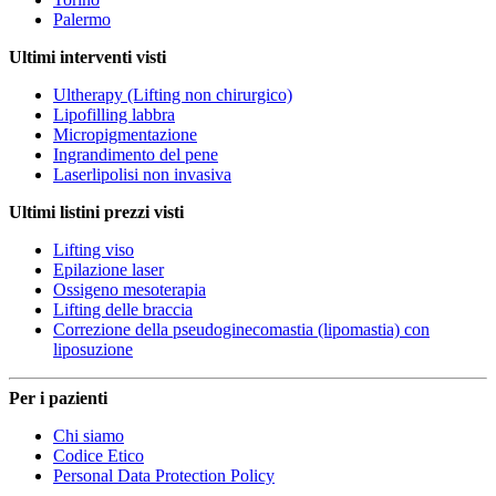
Palermo
Ultimi interventi visti
Ultherapy (Lifting non chirurgico)
Lipofilling labbra
Micropigmentazione
Ingrandimento del pene
Laserlipolisi non invasiva
Ultimi listini prezzi visti
Lifting viso
Epilazione laser
Ossigeno mesoterapia
Lifting delle braccia
Correzione della pseudoginecomastia (lipomastia) con
liposuzione
Per i pazienti
Chi siamo
Codice Etico
Personal Data Protection Policy