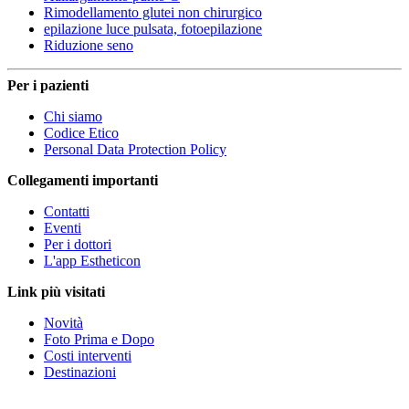
Rimodellamento glutei non chirurgico
epilazione luce pulsata, fotoepilazione
Riduzione seno
Per i pazienti
Chi siamo
Codice Etico
Personal Data Protection Policy
Collegamenti importanti
Contatti
Eventi
Per i dottori
L'app Estheticon
Link più visitati
Novità
Foto Prima e Dopo
Costi interventi
Destinazioni