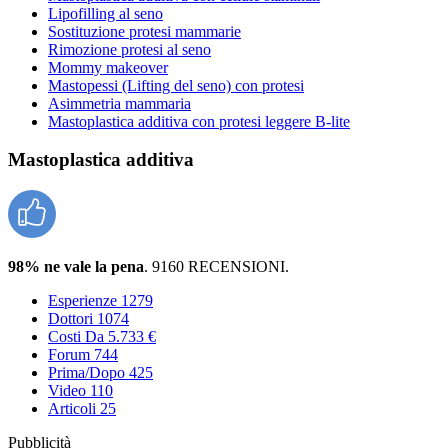
Lipofilling al seno
Sostituzione protesi mammarie
Rimozione protesi al seno
Mommy makeover
Mastopessi (Lifting del seno) con protesi
Asimmetria mammaria
Mastoplastica additiva con protesi leggere B-lite
Mastoplastica additiva
98% ne vale la pena
. 9160 RECENSIONI.
Esperienze
1279
Dottori
1074
Costi
Da 5.733 €
Forum
744
Prima/Dopo
425
Video
110
Articoli
25
Pubblicità