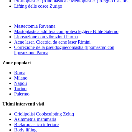
Profiloplastica (Rinoplastica e Mentoplastica) Reggio Calabria
Lifting delle cosce Zurigo
Mastectomia Ravenna
Mastoplastica additiva con protesi leggere B-lite Salerno
Liposuzione con vibrazioni Parma
Acne laser, Cicatrici da acne laser Rimini
Correzione della pseudoginecomastia (lipomastia) con
liposuzione Parma
Zone popolari
Roma
Milano
Napoli
Torino
Palermo
Ultimi interventi visti
Criolipolisi Coolsculpting Zeltiq
Asimmetria mammaria
Blefaroplastica inferiore
Body lifting