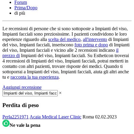
Forum
Prima/Dopo
di più
Le recensioni di persone che si sono sottoposte a Impianti del viso,
Impianti facciali sono preziosissime. I pazienti condividono le loro
esperienze riguardo alla
scelta del medico
,
all'intervento
di Impianti
del viso, Impianti facciali, inseriscono
foto prima e dopo
di Impianti
del viso, Impianti facciali e vicino alle 2 recensioni indicano
il
prezzo di
Impianti del viso, Impianti facciali. Su Estheticon troverai
4 recensioni di Impianti del viso, Impianti facciali, potrai metterti in
contatto con altri pazienti, trovare risposte dei medici. Quando ti
sottoporrai a Impianti del viso, Impianti facciali, aiuta gli altri anche
tu e
racconta la tua esperienza
.
Aggiungi recensione
×
Perdita di peso
Perla2251971
Acaia Medical Laser Clinic
Roma
02.02.2023
Ne vale la pena