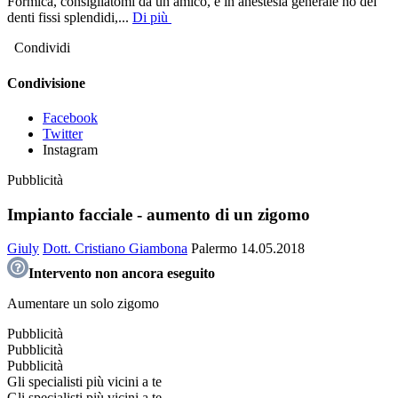
Formica, consigliatomi da un amico, e in anestesia generale ho dei
denti fissi splendidi,
...
Di più
Condividi
Condivisione
Facebook
Twitter
Instagram
Pubblicità
Impianto facciale - aumento di un zigomo
Giuly
Dott. Cristiano Giambona
Palermo
14.05.2018
Intervento non ancora eseguito
Aumentare un solo zigomo
Pubblicità
Pubblicità
Pubblicità
Gli specialisti più vicini a te
Gli specialisti più vicini a te