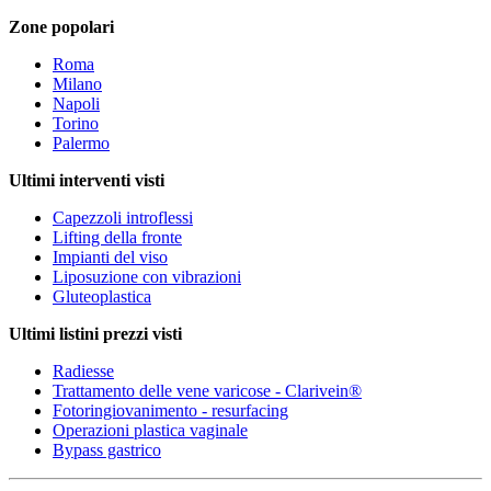
Zone popolari
Roma
Milano
Napoli
Torino
Palermo
Ultimi interventi visti
Capezzoli introflessi
Lifting della fronte
Impianti del viso
Liposuzione con vibrazioni
Gluteoplastica
Ultimi listini prezzi visti
Radiesse
Trattamento delle vene varicose - Clarivein®
Fotoringiovanimento - resurfacing
Operazioni plastica vaginale
Bypass gastrico