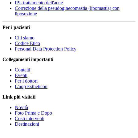
IPL trattamento dell'acne
Correzione della pseudoginecomastia (lipomastia) con
liposuzione
Per i pazienti
Chi siamo
Codice Etico
Personal Data Protection Policy
Collegamenti importanti
Contatti
Eventi
Per i dottori
L'app Estheticon
Link più visitati
Novità
Foto Prima e Dopo
Costi interventi
Destinazioni