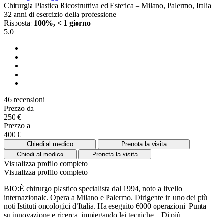
Chirurgia Plastica Ricostruttiva ed Estetica – Milano, Palermo, Italia
32 anni di esercizio della professione
Risposta:
100%, < 1 giorno
5.0
46 recensioni
Prezzo da
250 €
Prezzo a
400 €
Chiedi al medico
Prenota la visita
Chiedi al medico
Prenota la visita
Visualizza profilo completo
Visualizza profilo completo
BIO:È chirurgo plastico specialista dal 1994, noto a livello
internazionale. Opera a Milano e Palermo. Dirigente in uno dei più
noti Istituti oncologici d’Italia. Ha eseguito 6000 operazioni. Punta
su innovazione e ricerca, impiegando lei tecniche...
Di più