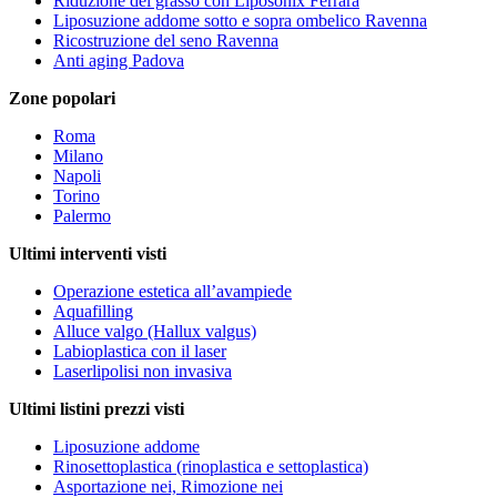
Riduzione del grasso con Liposonix Ferrara
Liposuzione addome sotto e sopra ombelico Ravenna
Ricostruzione del seno Ravenna
Anti aging Padova
Zone popolari
Roma
Milano
Napoli
Torino
Palermo
Ultimi interventi visti
Operazione estetica all’avampiede
Aquafilling
Alluce valgo (Hallux valgus)
Labioplastica con il laser
Laserlipolisi non invasiva
Ultimi listini prezzi visti
Liposuzione addome
Rinosettoplastica (rinoplastica e settoplastica)
Asportazione nei, Rimozione nei