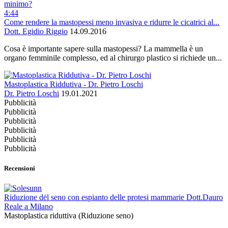
4:44
Come rendere la mastopessi meno invasiva e ridurre le cicatrici al...
Dott. Egidio Riggio
14.09.2016
Cosa è importante sapere sulla mastopessi? La mammella è un
organo femminile complesso, ed al chirurgo plastico si richiede un...
Mastoplastica Riddutiva - Dr. Pietro Loschi
Dr. Pietro Loschi
19.01.2021
Pubblicità
Pubblicità
Pubblicità
Pubblicità
Pubblicità
Pubblicità
Recensioni
Riduzione dėl seno con espianto delle protesi mammarie Dott.Dauro
Reale a Milano
Mastoplastica riduttiva (Riduzione seno)