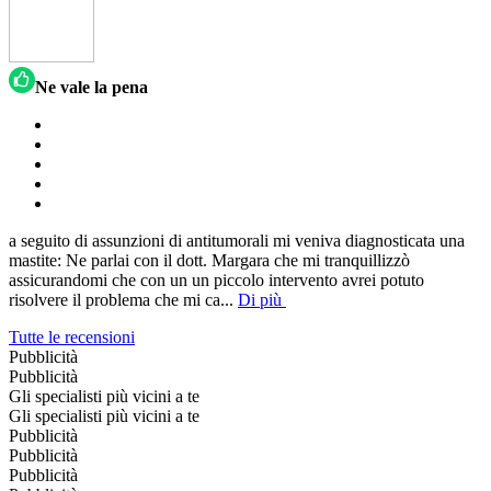
Ne vale la pena
a seguito di assunzioni di antitumorali mi veniva diagnosticata una
mastite: Ne parlai con il dott. Margara che mi tranquillizzò
assicurandomi che con un un piccolo intervento avrei potuto
risolvere il problema che mi ca
...
Di più
Tutte le recensioni
Pubblicità
Pubblicità
Gli specialisti più vicini a te
Gli specialisti più vicini a te
Pubblicità
Pubblicità
Pubblicità