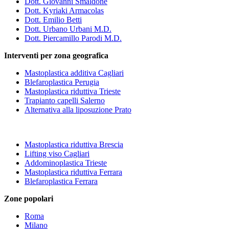
Dott. Giovanni Smaldone
Dott. Kyriaki Armacolas
Dott. Emilio Betti
Dott. Urbano Urbani M.D.
Dott. Piercamillo Parodi M.D.
Interventi per zona geografica
Mastoplastica additiva Cagliari
Blefaroplastica Perugia
Mastoplastica riduttiva Trieste
Trapianto capelli Salerno
Alternativa alla liposuzione Prato
Mastoplastica riduttiva Brescia
Lifting viso Cagliari
Addominoplastica Trieste
Mastoplastica riduttiva Ferrara
Blefaroplastica Ferrara
Zone popolari
Roma
Milano