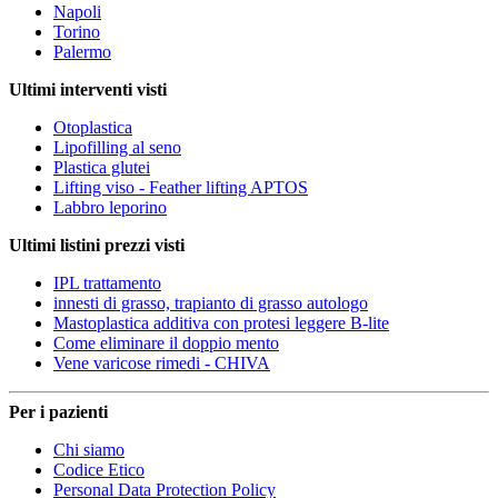
Napoli
Torino
Palermo
Ultimi interventi visti
Otoplastica
Lipofilling al seno
Plastica glutei
Lifting viso - Feather lifting APTOS
Labbro leporino
Ultimi listini prezzi visti
IPL trattamento
innesti di grasso, trapianto di grasso autologo
Mastoplastica additiva con protesi leggere B-lite
Come eliminare il doppio mento
Vene varicose rimedi - CHIVA
Per i pazienti
Chi siamo
Codice Etico
Personal Data Protection Policy