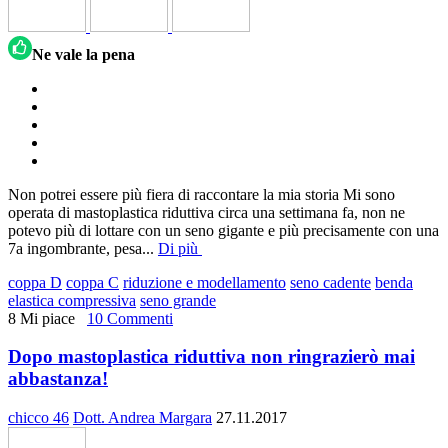
Ne vale la pena
Non potrei essere più fiera di raccontare la mia storia Mi sono
operata di mastoplastica riduttiva circa una settimana fa, non ne
potevo più di lottare con un seno gigante e più precisamente con una
7a ingombrante, pesa
...
Di più
coppa D
coppa C
riduzione e modellamento
seno cadente
benda
elastica compressiva
seno grande
8 Mi piace
10 Commenti
Dopo mastoplastica riduttiva non ringrazierò mai
abbastanza!
chicco 46
Dott. Andrea Margara
27.11.2017