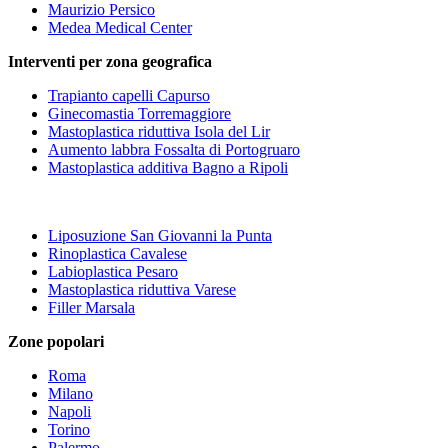
Maurizio Persico
Medea Medical Center
Interventi per zona geografica
Trapianto capelli Capurso
Ginecomastia Torremaggiore
Mastoplastica riduttiva Isola del Lir
Aumento labbra Fossalta di Portogruaro
Mastoplastica additiva Bagno a Ripoli
Liposuzione San Giovanni la Punta
Rinoplastica Cavalese
Labioplastica Pesaro
Mastoplastica riduttiva Varese
Filler Marsala
Zone popolari
Roma
Milano
Napoli
Torino
Palermo