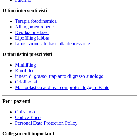
Ultimi interventi visti
Terapia fotodinamica
Allungamento pene
Depilazione laser
Lipofilling labbra
Liposuzione - In base alla depressione
Ultimi listini prezzi visti
Minilifting
Rinofiller
innesti di grasso, trapianto di grasso autologo
Criolipolisi
Mastoplastica additiva con protesi leggere B-lite
Per i pazienti
Chi siamo
Codice Etico
Personal Data Protection Policy
Collegamenti importanti