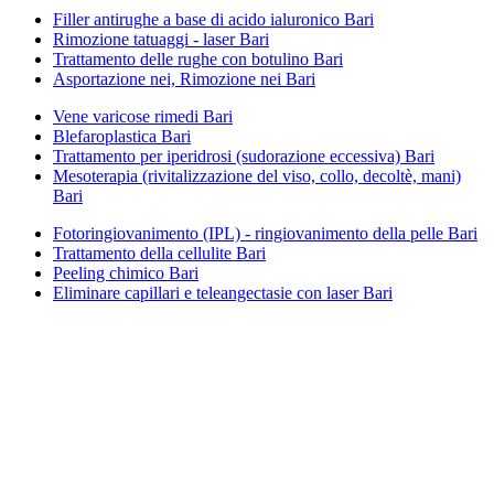
Filler antirughe a base di acido ialuronico Bari
Rimozione tatuaggi - laser Bari
Trattamento delle rughe con botulino Bari
Asportazione nei, Rimozione nei Bari
Vene varicose rimedi Bari
Blefaroplastica Bari
Trattamento per iperidrosi (sudorazione eccessiva) Bari
Mesoterapia (rivitalizzazione del viso, collo, decoltè, mani)
Bari
Fotoringiovanimento (IPL) - ringiovanimento della pelle Bari
Trattamento della cellulite Bari
Peeling chimico Bari
Eliminare capillari e teleangectasie con laser Bari