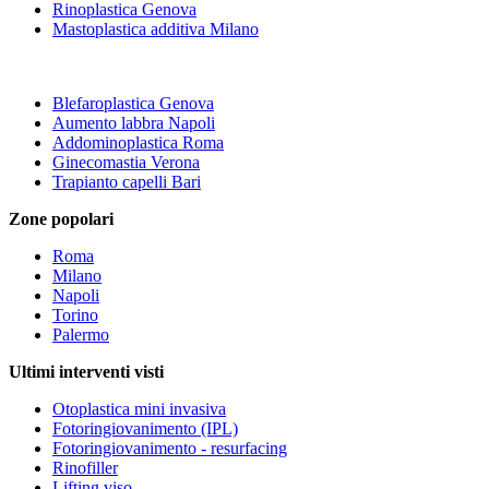
Rinoplastica Genova
Mastoplastica additiva Milano
Blefaroplastica Genova
Aumento labbra Napoli
Addominoplastica Roma
Ginecomastia Verona
Trapianto capelli Bari
Zone popolari
Roma
Milano
Napoli
Torino
Palermo
Ultimi interventi visti
Otoplastica mini invasiva
Fotoringiovanimento (IPL)
Fotoringiovanimento - resurfacing
Rinofiller
Lifting viso