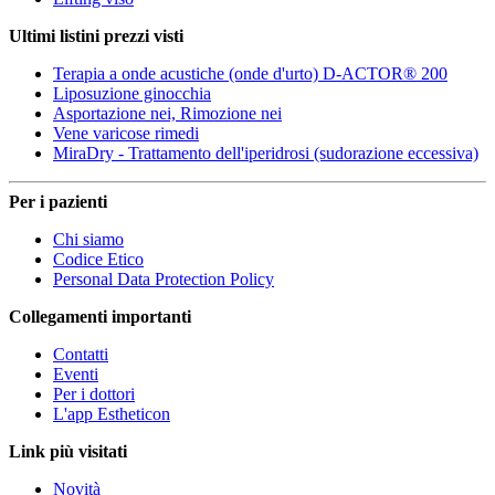
Ultimi listini prezzi visti
Terapia a onde acustiche (onde d'urto) D-ACTOR® 200
Liposuzione ginocchia
Asportazione nei, Rimozione nei
Vene varicose rimedi
MiraDry - Trattamento dell'iperidrosi (sudorazione eccessiva)
Per i pazienti
Chi siamo
Codice Etico
Personal Data Protection Policy
Collegamenti importanti
Contatti
Eventi
Per i dottori
L'app Estheticon
Link più visitati
Novità