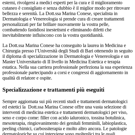
esterni, rivolgersi a medici esperti per la cura e il miglioramento
cutaneo è consigliato e senza dubbio è il miglior modo per ritrovare
bellezza e serenità. La Dott.ssa Marina Conese, specialista in
Dermatologia e Venereologia si prende cura di creare trattamenti
personalizzati per far brillare nuovamente la vostra pelle,
combattendo fastidiosi inestetismi e eliminando difetti che
inevitabilmente influiscono con la vostra quotidianità.
La Dott.ssa Marina Conese ha conseguito la laurea in Medicina e
Chirurgia presso l’Università degli Studi di Bari ottenendo in seguito
il diploma di specializzazione in Dermatologia e Venereologia e un
Master Universitario di II livello in Medicina Estetica e terapia
estatica. Nella sua carriera professionale perfeziona la sua esperienza
professionale partecipando a corsi e congressi di aggiornamento in
qualità di relatore e ospite.
Specializzazione e trattamenti più eseguiti
Sempre aggiornata sui più recenti studi e trattamenti dermatologici
ed estetici la Dott.ssa Marina Conese offre una vasta selezione di
interventi di medicina estetica e trattamenti dermatologici per viso,
seno e corpo come: filler con acido ialuronico, tossina botulinica,
mesoterapia, ringiovanimento dei genitali femminili, labioplastica,
peeling chimici, carbossiterapia e molto altro ancora. Le patologie
dermatologiche su cui interviene sono molteplici tra le quali