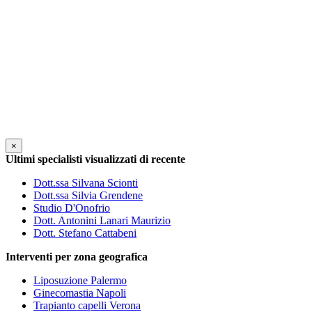
×
Ultimi specialisti visualizzati di recente
Dott.ssa Silvana Scionti
Dott.ssa Silvia Grendene
Studio D'Onofrio
Dott. Antonini Lanari Maurizio
Dott. Stefano Cattabeni
Interventi per zona geografica
Liposuzione Palermo
Ginecomastia Napoli
Trapianto capelli Verona