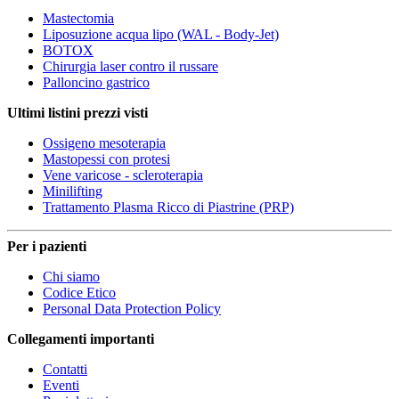
Mastectomia
Liposuzione acqua lipo (WAL - Body-Jet)
BOTOX
Chirurgia laser contro il russare
Palloncino gastrico
Ultimi listini prezzi visti
Ossigeno mesoterapia
Mastopessi con protesi
Vene varicose - scleroterapia
Minilifting
Trattamento Plasma Ricco di Piastrine (PRP)
Per i pazienti
Chi siamo
Codice Etico
Personal Data Protection Policy
Collegamenti importanti
Contatti
Eventi