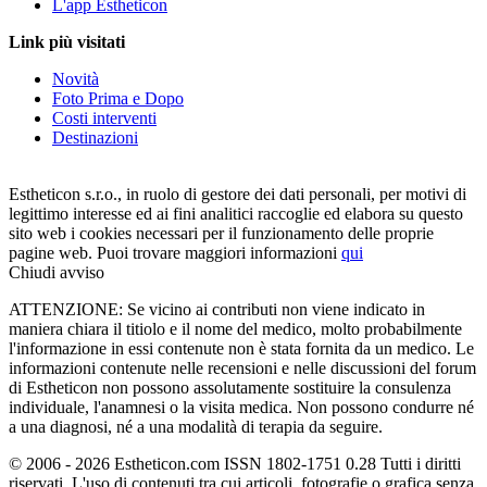
L'app Estheticon
Link più visitati
Novità
Foto Prima e Dopo
Costi interventi
Destinazioni
Estheticon s.r.o., in ruolo di gestore dei dati personali, per motivi di
legittimo interesse ed ai fini analitici raccoglie ed elabora su questo
sito web i cookies necessari per il funzionamento delle proprie
pagine web. Puoi trovare maggiori informazioni
qui
Chiudi avviso
ATTENZIONE: Se vicino ai contributi non viene indicato in
maniera chiara il titiolo e il nome del medico, molto probabilmente
l'informazione in essi contenute non è stata fornita da un medico. Le
informazioni contenute nelle recensioni e nelle discussioni del forum
di Estheticon non possono assolutamente sostituire la consulenza
individuale, l'anamnesi o la visita medica. Non possono condurre né
a una diagnosi, né a una modalità di terapia da seguire.
© 2006 - 2026 Estheticon.com ISSN 1802-1751 0.28 Tutti i diritti
riservati. L'uso di contenuti tra cui articoli, fotografie o grafica senza