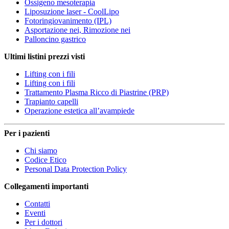
Ossigeno mesoterapia
Liposuzione laser - CoolLipo
Fotoringiovanimento (IPL)
Asportazione nei, Rimozione nei
Palloncino gastrico
Ultimi listini prezzi visti
Lifting con i fili
Lifting con i fili
Trattamento Plasma Ricco di Piastrine (PRP)
Trapianto capelli
Operazione estetica all’avampiede
Per i pazienti
Chi siamo
Codice Etico
Personal Data Protection Policy
Collegamenti importanti
Contatti
Eventi
Per i dottori