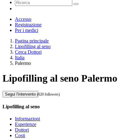
Accesso
Registrazione
Per i medici
Pagina principale
Lipofilling al seno
Cerca Dottori
Italia
Palermo
Lipofilling al seno Palermo
Segui l'intervento
(620 followers)
Lipofilling al seno
Informazioni
Esperienze
Dottori
Costi