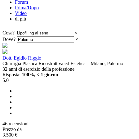
Forum
Prima/Dopo
Video
di più
Cosa?
×
Dove?
×
Dott. Egidio Riggio
Chirurgia Plastica Ricostruttiva ed Estetica – Milano, Palermo
32 anni di esercizio della professione
Risposta:
100%, < 1 giorno
5.0
46 recensioni
Prezzo da
3.500 €