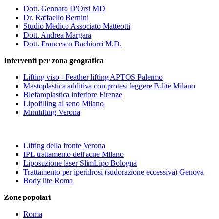
Dott. Gennaro D'Orsi MD
Dr. Raffaello Bernini
Studio Medico Associato Matteotti
Dott. Andrea Margara
Dott. Francesco Bachiorri M.D.
Interventi per zona geografica
Lifting viso - Feather lifting APTOS Palermo
Mastoplastica additiva con protesi leggere B-lite Milano
Blefaroplastica inferiore Firenze
Lipofilling al seno Milano
Minilifting Verona
Lifting della fronte Verona
IPL trattamento dell'acne Milano
Liposuzione laser SlimLipo Bologna
Trattamento per iperidrosi (sudorazione eccessiva) Genova
BodyTite Roma
Zone popolari
Roma