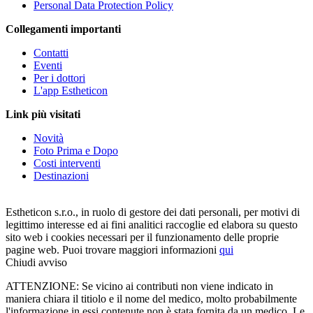
Personal Data Protection Policy
Collegamenti importanti
Contatti
Eventi
Per i dottori
L'app Estheticon
Link più visitati
Novità
Foto Prima e Dopo
Costi interventi
Destinazioni
Estheticon s.r.o., in ruolo di gestore dei dati personali, per motivi di
legittimo interesse ed ai fini analitici raccoglie ed elabora su questo
sito web i cookies necessari per il funzionamento delle proprie
pagine web. Puoi trovare maggiori informazioni
qui
Chiudi avviso
ATTENZIONE: Se vicino ai contributi non viene indicato in
maniera chiara il titiolo e il nome del medico, molto probabilmente
l'informazione in essi contenute non è stata fornita da un medico. Le