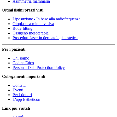
Asimmetria mammaria
Ultimi listini prezzi visti
Liposuzione - In base alla radiofrequenza
Otoplastica mini invasiva
Body lifting
Ossigeno mesoterapia
Procedure laser in dermatologia estetica
Per i pazienti
Chi siamo
Codice Etico
Personal Data Protection Policy
Collegamenti importanti
Contatti
Eventi
Per i dottori
L'app Estheticon
Link più visitati