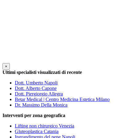
×
Ultimi specialisti visualizzati di recente
Dott. Umberto Napoli
Dott. Alberto Capone
Dott. Piergiorgio Allegra
Betar Medical | Centro Medicina Estetica Milano
Dr. Massimo Della Monica
Interventi per zona geografica
Lifting non chirurgico Venezia
Gluteoplastica Catania
Ingrandimento del pene Napoli