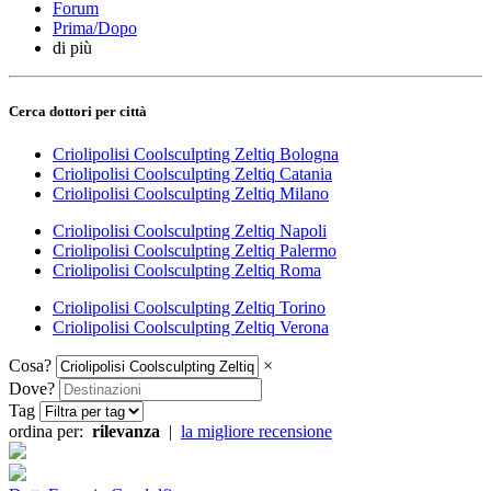
Forum
Prima/Dopo
di più
Cerca dottori per città
Criolipolisi Coolsculpting Zeltiq Bologna
Criolipolisi Coolsculpting Zeltiq Catania
Criolipolisi Coolsculpting Zeltiq Milano
Criolipolisi Coolsculpting Zeltiq Napoli
Criolipolisi Coolsculpting Zeltiq Palermo
Criolipolisi Coolsculpting Zeltiq Roma
Criolipolisi Coolsculpting Zeltiq Torino
Criolipolisi Coolsculpting Zeltiq Verona
Cosa?
×
Dove?
Tag
ordina per:
rilevanza
|
la migliore recensione