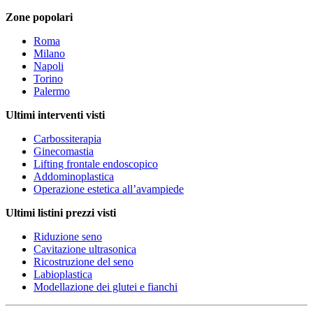
Zone popolari
Roma
Milano
Napoli
Torino
Palermo
Ultimi interventi visti
Carbossiterapia
Ginecomastia
Lifting frontale endoscopico
Addominoplastica
Operazione estetica all’avampiede
Ultimi listini prezzi visti
Riduzione seno
Cavitazione ultrasonica
Ricostruzione del seno
Labioplastica
Modellazione dei glutei e fianchi