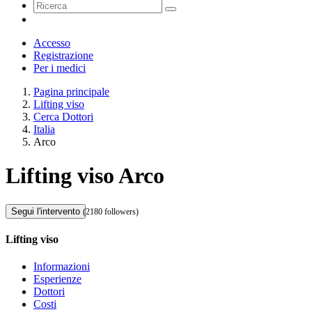
Accesso
Registrazione
Per i medici
Pagina principale
Lifting viso
Cerca Dottori
Italia
Arco
Lifting viso Arco
Segui l'intervento
(2180 followers)
Lifting viso
Informazioni
Esperienze
Dottori
Costi