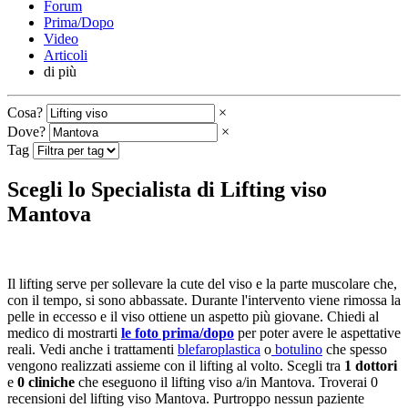
Forum
Prima/Dopo
Video
Articoli
di più
Cosa?
×
Dove?
×
Tag
Scegli lo Specialista di Lifting viso
Mantova
Il lifting serve per sollevare la cute del viso e la parte muscolare che,
con il tempo, si sono abbassate. Durante l'intervento viene rimossa la
pelle in eccesso e il viso ottiene un aspetto più giovane. Chiedi al
medico di mostrarti
le foto prima/dopo
per poter avere le aspettative
reali. Vedi anche i trattamenti
blefaroplastica
o
botulino
che spesso
vengono realizzati assieme con il lifting al volto. Scegli tra
1 dottori
e
0 cliniche
che eseguono il lifting viso a/in Mantova. Troverai 0
recensioni del lifting viso Mantova. Purtroppo nessun paziente