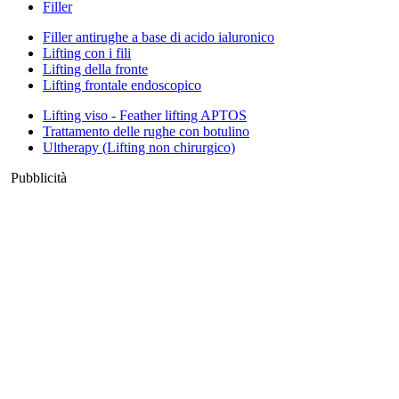
Filler
Filler antirughe a base di acido ialuronico
Lifting con i fili
Lifting della fronte
Lifting frontale endoscopico
Lifting viso - Feather lifting APTOS
Trattamento delle rughe con botulino
Ultherapy (Lifting non chirurgico)
Pubblicità