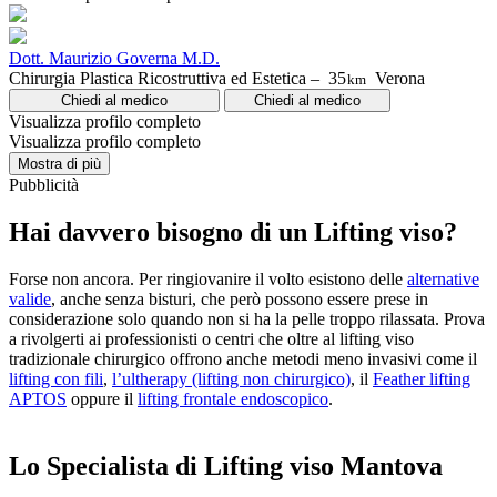
Dott. Maurizio Governa M.D.
Chirurgia Plastica Ricostruttiva ed Estetica –
35
Verona
km
Chiedi al medico
Chiedi al medico
Visualizza profilo completo
Visualizza profilo completo
Mostra di più
Pubblicità
Hai davvero bisogno di un Lifting viso?
Forse non ancora. Per ringiovanire il volto esistono delle
alternative
valide
, anche senza bisturi, che però possono essere prese in
considerazione solo quando non si ha la pelle troppo rilassata. Prova
a rivolgerti ai professionisti o centri che oltre al lifting viso
tradizionale chirurgico offrono anche metodi meno invasivi come il
lifting con fili
,
l’ultherapy (lifting non chirurgico)
, il
Feather lifting
APTOS
oppure il
lifting frontale endoscopico
.
Lo Specialista di Lifting viso Mantova