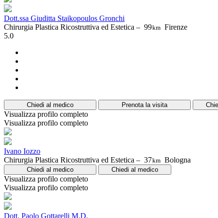
Dott.ssa Giuditta Staikopoulos Gronchi
Chirurgia Plastica Ricostruttiva ed Estetica –
99
Firenze
km
5.0
Chiedi al medico
Prenota la visita
Chie
Visualizza profilo completo
Visualizza profilo completo
Ivano Iozzo
Chirurgia Plastica Ricostruttiva ed Estetica –
37
Bologna
km
Chiedi al medico
Chiedi al medico
Visualizza profilo completo
Visualizza profilo completo
Dott. Paolo Gottarelli M.D.