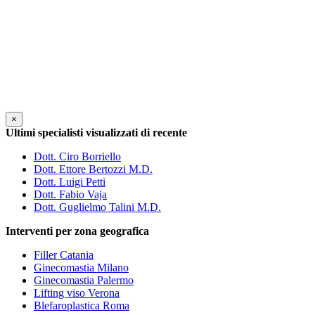
×
Ultimi specialisti visualizzati di recente
Dott. Ciro Borriello
Dott. Ettore Bertozzi M.D.
Dott. Luigi Petti
Dott. Fabio Vaja
Dott. Guglielmo Talini M.D.
Interventi per zona geografica
Filler Catania
Ginecomastia Milano
Ginecomastia Palermo
Lifting viso Verona
Blefaroplastica Roma