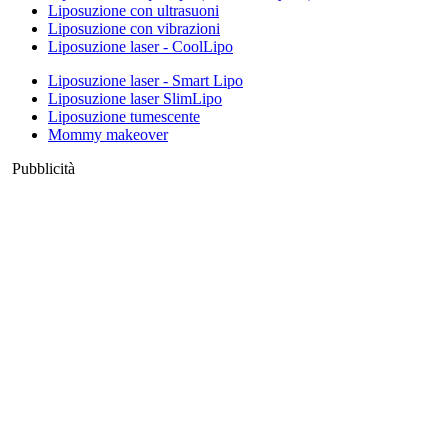
Liposuzione con ultrasuoni
Liposuzione con vibrazioni
Liposuzione laser - CoolLipo
Liposuzione laser - Smart Lipo
Liposuzione laser SlimLipo
Liposuzione tumescente
Mommy makeover
Pubblicità