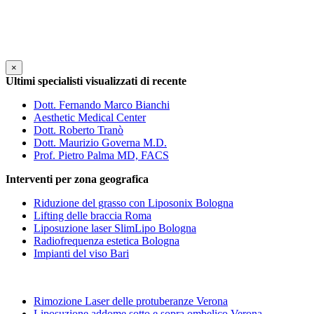
×
Ultimi specialisti visualizzati di recente
Dott. Fernando Marco Bianchi
Aesthetic Medical Center
Dott. Roberto Tranò
Dott. Maurizio Governa M.D.
Prof. Pietro Palma MD, FACS
Interventi per zona geografica
Riduzione del grasso con Liposonix Bologna
Lifting delle braccia Roma
Liposuzione laser SlimLipo Bologna
Radiofrequenza estetica Bologna
Impianti del viso Bari
Rimozione Laser delle protuberanze Verona
Liposuzione addome sotto e sopra ombelico Verona