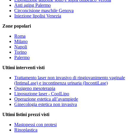
Anti aging Palermo
Circoncisione maschile Genova
Iniezione lipolisi Venezia
Zone popolari
Roma
Milano
Napoli
Torino
Palermo
Ultimi interventi visti
Trattamento laser non invasivo di ringiovanimento vaginale
(IntimaLase) e incontinenza urinaria (IncontiLase)
Ossigeno mesoterapia
Liposuzione laser - CoolLipo
Operazione estetica all’avampiede
Ginecologia estetica non invasiva
Ultimi listini prezzi visti
Mastopessi con protesi
Rinoplastica