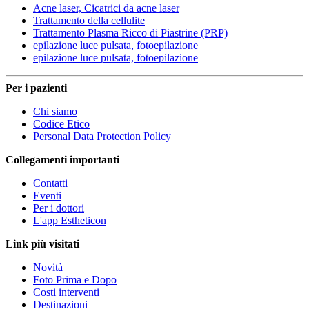
Acne laser, Cicatrici da acne laser
Trattamento della cellulite
Trattamento Plasma Ricco di Piastrine (PRP)
epilazione luce pulsata, fotoepilazione
epilazione luce pulsata, fotoepilazione
Per i pazienti
Chi siamo
Codice Etico
Personal Data Protection Policy
Collegamenti importanti
Contatti
Eventi
Per i dottori
L'app Estheticon
Link più visitati
Novità
Foto Prima e Dopo
Costi interventi
Destinazioni